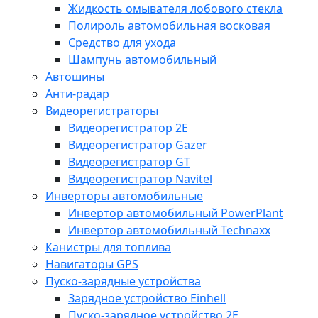
Жидкость омывателя лобового стекла
Полироль автомобильная восковая
Средство для ухода
Шампунь автомобильный
Автошины
Анти-радар
Видеорегистраторы
Видеорегистратор 2E
Видеорегистратор Gazer
Видеорегистратор GT
Видеорегистратор Navitel
Инверторы автомобильные
Инвертор автомобильный PowerPlant
Инвертор автомобильный Technaxx
Канистры для топлива
Навигаторы GPS
Пуско-зарядные устройства
Зарядное устройство Einhell
Пуско-зарядное устройство 2E