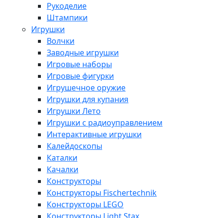
Рукоделие
Штампики
Игрушки
Волчки
Заводные игрушки
Игровые наборы
Игровые фигурки
Игрушечное оружие
Игрушки для купания
Игрушки Лето
Игрушки с радиоуправлением
Интерактивные игрушки
Калейдоскопы
Каталки
Качалки
Конструкторы
Конструкторы Fisсhertechnik
Конструкторы LEGO
Конструкторы Light Stax