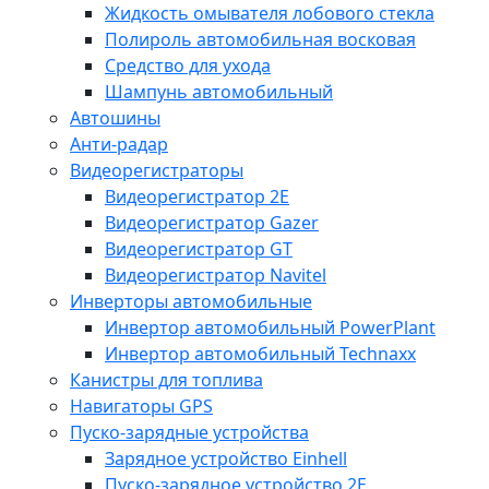
Жидкость омывателя лобового стекла
Полироль автомобильная восковая
Средство для ухода
Шампунь автомобильный
Автошины
Анти-радар
Видеорегистраторы
Видеорегистратор 2E
Видеорегистратор Gazer
Видеорегистратор GT
Видеорегистратор Navitel
Инверторы автомобильные
Инвертор автомобильный PowerPlant
Инвертор автомобильный Technaxx
Канистры для топлива
Навигаторы GPS
Пуско-зарядные устройства
Зарядное устройство Einhell
Пуско-зарядное устройство 2E