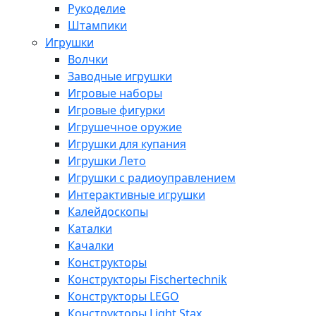
Рукоделие
Штампики
Игрушки
Волчки
Заводные игрушки
Игровые наборы
Игровые фигурки
Игрушечное оружие
Игрушки для купания
Игрушки Лето
Игрушки с радиоуправлением
Интерактивные игрушки
Калейдоскопы
Каталки
Качалки
Конструкторы
Конструкторы Fisсhertechnik
Конструкторы LEGO
Конструкторы Light Stax