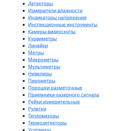
Детекторы
Измерители влажности
Индикаторы напряжения
Инспекционные инструменты
Камеры-видеоскопы
Курвиметры
Линейки
Метры
Микрометры
Мультиметры
Нивелиры
Пирометры
Порошки разметочные
Приемники лазерного сигнала
Рейки измерительные
Рулетки
Тепловизоры
Термодетекторы
Угломеры