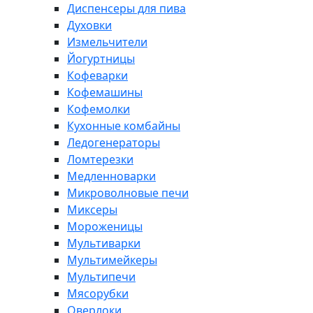
Диспенсеры для пива
Духовки
Измельчители
Йогуртницы
Кофеварки
Кофемашины
Кофемолки
Кухонные комбайны
Ледогенераторы
Ломтерезки
Медленноварки
Микроволновые печи
Миксеры
Мороженицы
Мультиварки
Мультимейкеры
Мультипечи
Мясорубки
Оверлоки