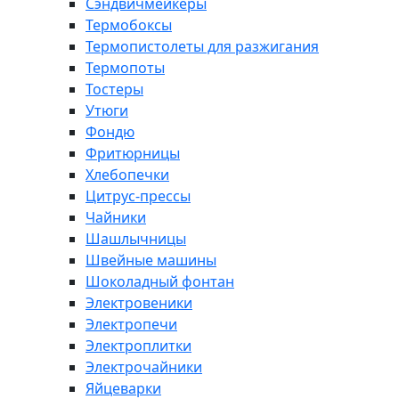
Сэндвичмейкеры
Термобоксы
Термопистолеты для разжигания
Термопоты
Тостеры
Утюги
Фондю
Фритюрницы
Хлебопечки
Цитрус-прессы
Чайники
Шашлычницы
Швейные машины
Шоколадный фонтан
Электровеники
Электропечи
Электроплитки
Электрочайники
Яйцеварки