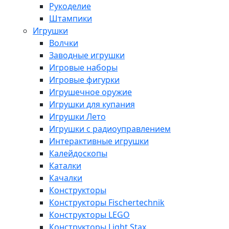
Рукоделие
Штампики
Игрушки
Волчки
Заводные игрушки
Игровые наборы
Игровые фигурки
Игрушечное оружие
Игрушки для купания
Игрушки Лето
Игрушки с радиоуправлением
Интерактивные игрушки
Калейдоскопы
Каталки
Качалки
Конструкторы
Конструкторы Fisсhertechnik
Конструкторы LEGO
Конструкторы Light Stax