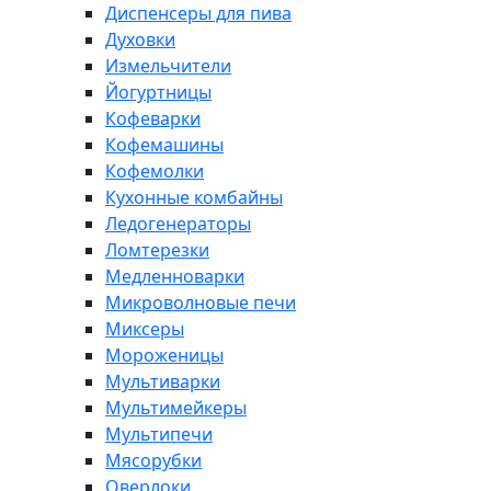
Диспенсеры для пива
Духовки
Измельчители
Йогуртницы
Кофеварки
Кофемашины
Кофемолки
Кухонные комбайны
Ледогенераторы
Ломтерезки
Медленноварки
Микроволновые печи
Миксеры
Мороженицы
Мультиварки
Мультимейкеры
Мультипечи
Мясорубки
Оверлоки