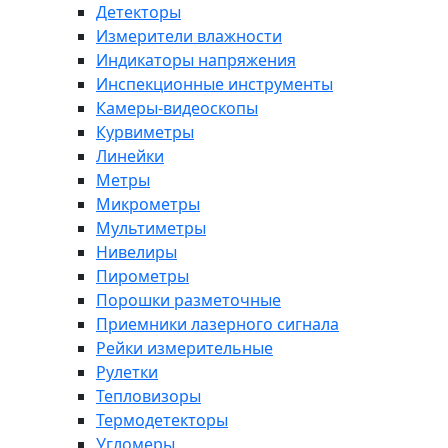
Детекторы
Измерители влажности
Индикаторы напряжения
Инспекционные инструменты
Камеры-видеоскопы
Курвиметры
Линейки
Метры
Микрометры
Мультиметры
Нивелиры
Пирометры
Порошки разметочные
Приемники лазерного сигнала
Рейки измерительные
Рулетки
Тепловизоры
Термодетекторы
Угломеры