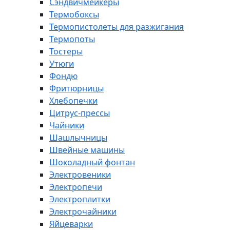
Сэндвичмейкеры
Термобоксы
Термопистолеты для разжигания
Термопоты
Тостеры
Утюги
Фондю
Фритюрницы
Хлебопечки
Цитрус-прессы
Чайники
Шашлычницы
Швейные машины
Шоколадный фонтан
Электровеники
Электропечи
Электроплитки
Электрочайники
Яйцеварки