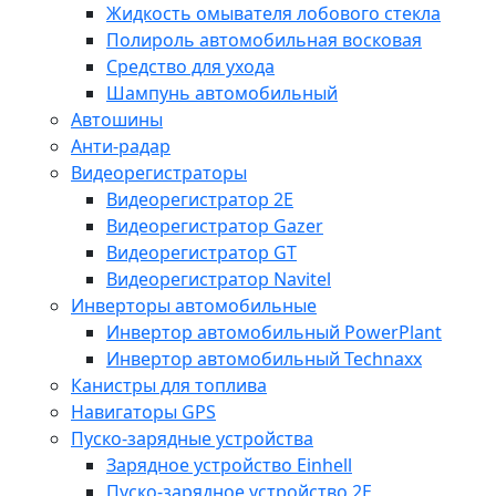
Жидкость омывателя лобового стекла
Полироль автомобильная восковая
Средство для ухода
Шампунь автомобильный
Автошины
Анти-радар
Видеорегистраторы
Видеорегистратор 2E
Видеорегистратор Gazer
Видеорегистратор GT
Видеорегистратор Navitel
Инверторы автомобильные
Инвертор автомобильный PowerPlant
Инвертор автомобильный Technaxx
Канистры для топлива
Навигаторы GPS
Пуско-зарядные устройства
Зарядное устройство Einhell
Пуско-зарядное устройство 2E