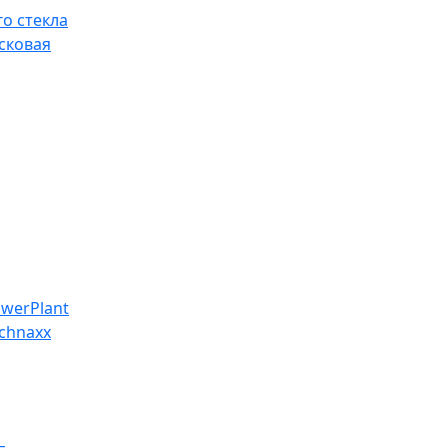
о стекла
сковая
werPlant
chnaxx