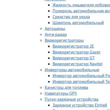
Жидкость омывателя лобовог
Полироль автомобильная во
Средство для ухода
Шампунь автомобильный
Автошины
Анти-радар
Видеорегистраторы
Видеорегистратор 2E
Видеорегистратор Gazer
Видеорегистратор GT
Видеорегистратор Navitel
Инверторы автомобильные
Инвертор автомобильный Po
Инвертор автомобильный Te
Канистры для топлива
Навигаторы GPS
Пуско-зарядные устройства
Зарядное устройство Einhell