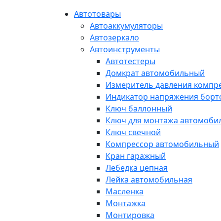
Автотовары
Автоаккумуляторы
Автозеркало
Автоинструменты
Автотестеры
Домкрат автомобильный
Измеритель давления компр
Индикатор напряжения борт
Ключ баллонный
Ключ для монтажа автомоби
Ключ свечной
Компрессор автомобильный
Кран гаражный
Лебедка цепная
Лейка автомобильная
Масленка
Монтажка
Монтировка