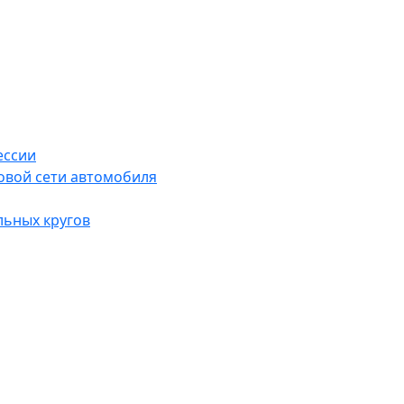
ессии
овой сети автомобиля
льных кругов