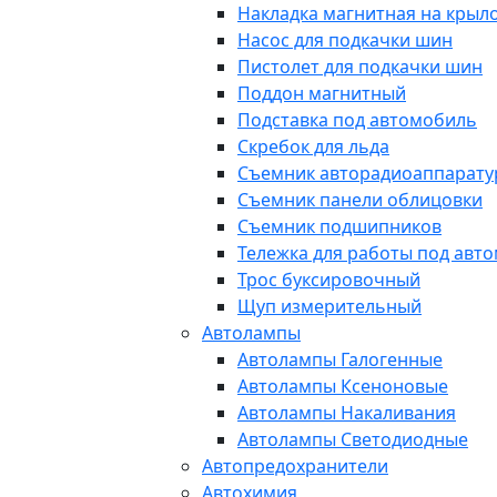
Накладка магнитная на крыл
Насос для подкачки шин
Пистолет для подкачки шин
Поддон магнитный
Подставка под автомобиль
Скребок для льда
Съемник авторадиоаппарат
Съемник панели облицовки
Съемник подшипников
Тележка для работы под авт
Трос буксировочный
Щуп измерительный
Автолампы
Автолампы Галогенные
Автолампы Ксеноновые
Автолампы Накаливания
Автолампы Светодиодные
Автопредохранители
Автохимия