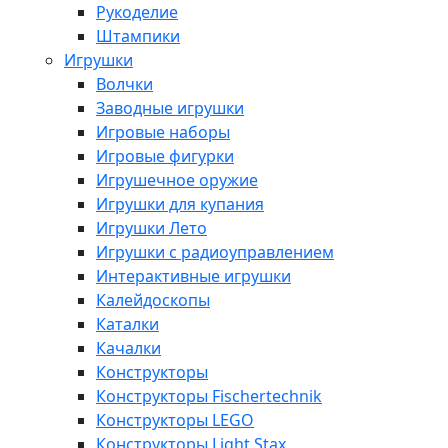
Рукоделие
Штампики
Игрушки
Волчки
Заводные игрушки
Игровые наборы
Игровые фигурки
Игрушечное оружие
Игрушки для купания
Игрушки Лето
Игрушки с радиоуправлением
Интерактивные игрушки
Калейдоскопы
Каталки
Качалки
Конструкторы
Конструкторы Fisсhertechnik
Конструкторы LEGO
Конструкторы Light Stax