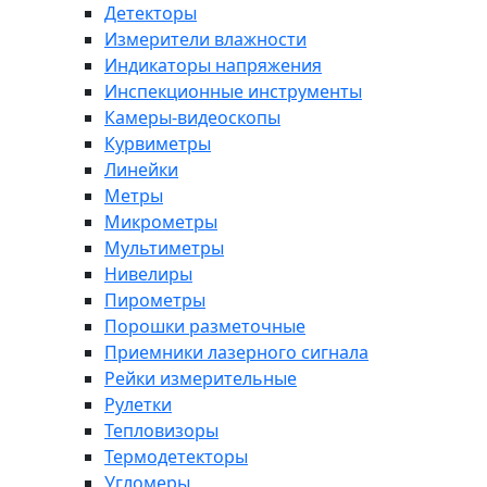
Детекторы
Измерители влажности
Индикаторы напряжения
Инспекционные инструменты
Камеры-видеоскопы
Курвиметры
Линейки
Метры
Микрометры
Мультиметры
Нивелиры
Пирометры
Порошки разметочные
Приемники лазерного сигнала
Рейки измерительные
Рулетки
Тепловизоры
Термодетекторы
Угломеры