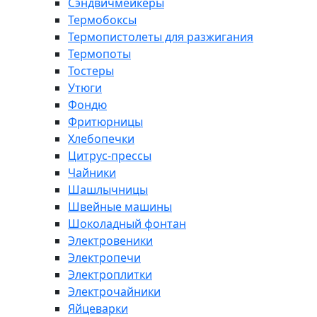
Сэндвичмейкеры
Термобоксы
Термопистолеты для разжигания
Термопоты
Тостеры
Утюги
Фондю
Фритюрницы
Хлебопечки
Цитрус-прессы
Чайники
Шашлычницы
Швейные машины
Шоколадный фонтан
Электровеники
Электропечи
Электроплитки
Электрочайники
Яйцеварки