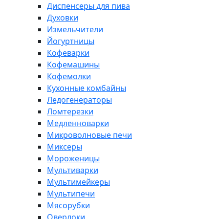
Диспенсеры для пива
Духовки
Измельчители
Йогуртницы
Кофеварки
Кофемашины
Кофемолки
Кухонные комбайны
Ледогенераторы
Ломтерезки
Медленноварки
Микроволновые печи
Миксеры
Мороженицы
Мультиварки
Мультимейкеры
Мультипечи
Мясорубки
Оверлоки