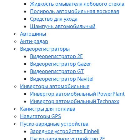
Жидкость омывателя лобового стекла
Полироль автомобильная восковая
Средство для ухода
Шампунь автомобильный
Автошины
Анти-радар
Видеорегистраторы
Видеорегистратор 2E
Видеорегистратор Gazer
Видеорегистратор GT
Видеорегистратор Navitel
Инверторы автомобильные
Инвертор автомобильный PowerPlant
Инвертор автомобильный Technaxx
Канистры для топлива
Навигаторы GPS
Пуско-зарядные устройства
Зарядное устройство Einhell
Пуско-зарядное устройство 2E