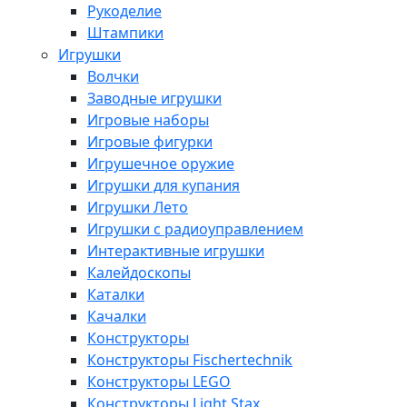
Рукоделие
Штампики
Игрушки
Волчки
Заводные игрушки
Игровые наборы
Игровые фигурки
Игрушечное оружие
Игрушки для купания
Игрушки Лето
Игрушки с радиоуправлением
Интерактивные игрушки
Калейдоскопы
Каталки
Качалки
Конструкторы
Конструкторы Fisсhertechnik
Конструкторы LEGO
Конструкторы Light Stax