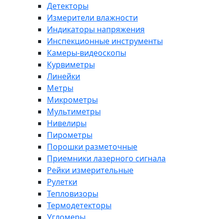
Детекторы
Измерители влажности
Индикаторы напряжения
Инспекционные инструменты
Камеры-видеоскопы
Курвиметры
Линейки
Метры
Микрометры
Мультиметры
Нивелиры
Пирометры
Порошки разметочные
Приемники лазерного сигнала
Рейки измерительные
Рулетки
Тепловизоры
Термодетекторы
Угломеры