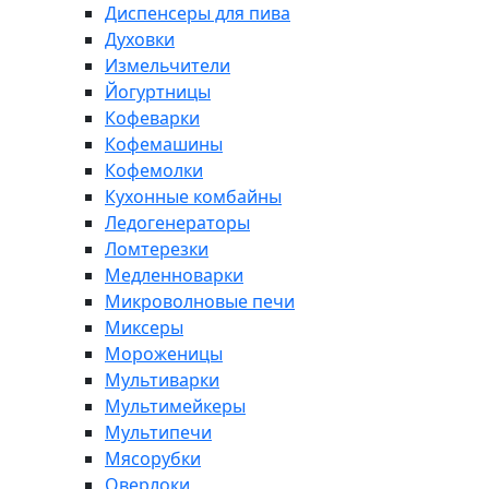
Диспенсеры для пива
Духовки
Измельчители
Йогуртницы
Кофеварки
Кофемашины
Кофемолки
Кухонные комбайны
Ледогенераторы
Ломтерезки
Медленноварки
Микроволновые печи
Миксеры
Мороженицы
Мультиварки
Мультимейкеры
Мультипечи
Мясорубки
Оверлоки