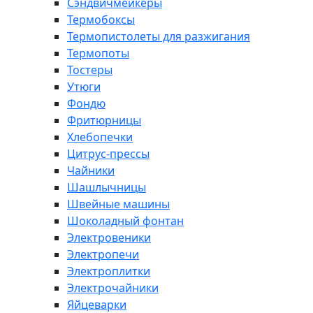
Сэндвичмейкеры
Термобоксы
Термопистолеты для разжигания
Термопоты
Тостеры
Утюги
Фондю
Фритюрницы
Хлебопечки
Цитрус-прессы
Чайники
Шашлычницы
Швейные машины
Шоколадный фонтан
Электровеники
Электропечи
Электроплитки
Электрочайники
Яйцеварки