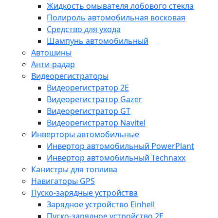
Жидкость омывателя лобового стекла
Полироль автомобильная восковая
Средство для ухода
Шампунь автомобильный
Автошины
Анти-радар
Видеорегистраторы
Видеорегистратор 2E
Видеорегистратор Gazer
Видеорегистратор GT
Видеорегистратор Navitel
Инверторы автомобильные
Инвертор автомобильный PowerPlant
Инвертор автомобильный Technaxx
Канистры для топлива
Навигаторы GPS
Пуско-зарядные устройства
Зарядное устройство Einhell
Пуско-зарядное устройство 2E