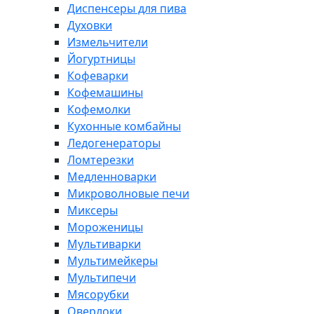
Диспенсеры для пива
Духовки
Измельчители
Йогуртницы
Кофеварки
Кофемашины
Кофемолки
Кухонные комбайны
Ледогенераторы
Ломтерезки
Медленноварки
Микроволновые печи
Миксеры
Мороженицы
Мультиварки
Мультимейкеры
Мультипечи
Мясорубки
Оверлоки