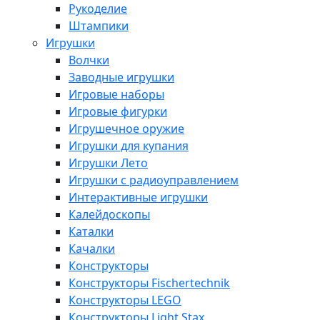
Рукоделие
Штампики
Игрушки
Волчки
Заводные игрушки
Игровые наборы
Игровые фигурки
Игрушечное оружие
Игрушки для купания
Игрушки Лето
Игрушки с радиоуправлением
Интерактивные игрушки
Калейдоскопы
Каталки
Качалки
Конструкторы
Конструкторы Fisсhertechnik
Конструкторы LEGO
Конструкторы Light Stax