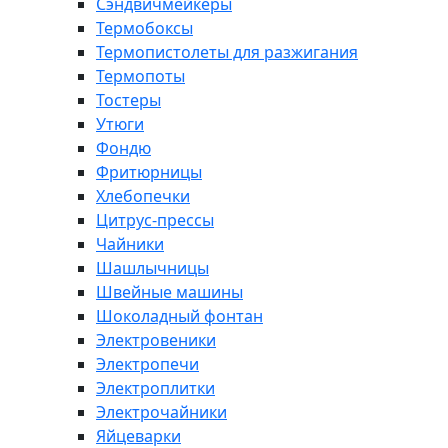
Сэндвичмейкеры
Термобоксы
Термопистолеты для разжигания
Термопоты
Тостеры
Утюги
Фондю
Фритюрницы
Хлебопечки
Цитрус-прессы
Чайники
Шашлычницы
Швейные машины
Шоколадный фонтан
Электровеники
Электропечи
Электроплитки
Электрочайники
Яйцеварки