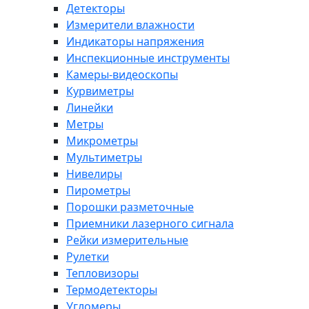
Детекторы
Измерители влажности
Индикаторы напряжения
Инспекционные инструменты
Камеры-видеоскопы
Курвиметры
Линейки
Метры
Микрометры
Мультиметры
Нивелиры
Пирометры
Порошки разметочные
Приемники лазерного сигнала
Рейки измерительные
Рулетки
Тепловизоры
Термодетекторы
Угломеры