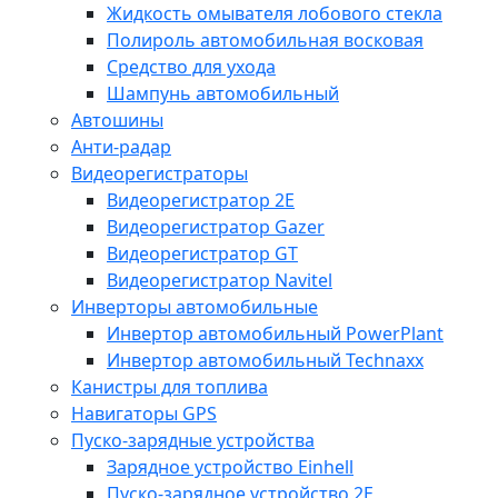
Жидкость омывателя лобового стекла
Полироль автомобильная восковая
Средство для ухода
Шампунь автомобильный
Автошины
Анти-радар
Видеорегистраторы
Видеорегистратор 2E
Видеорегистратор Gazer
Видеорегистратор GT
Видеорегистратор Navitel
Инверторы автомобильные
Инвертор автомобильный PowerPlant
Инвертор автомобильный Technaxx
Канистры для топлива
Навигаторы GPS
Пуско-зарядные устройства
Зарядное устройство Einhell
Пуско-зарядное устройство 2E