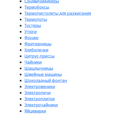
Сэндвичмейкеры
Термобоксы
Термопистолеты для разжигания
Термопоты
Тостеры
Утюги
Фондю
Фритюрницы
Хлебопечки
Цитрус-прессы
Чайники
Шашлычницы
Швейные машины
Шоколадный фонтан
Электровеники
Электропечи
Электроплитки
Электрочайники
Яйцеварки