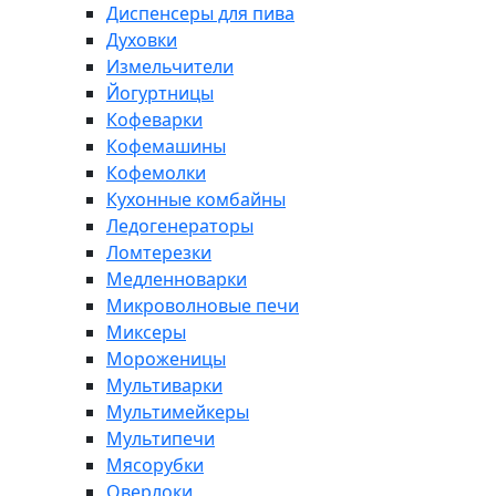
Диспенсеры для пива
Духовки
Измельчители
Йогуртницы
Кофеварки
Кофемашины
Кофемолки
Кухонные комбайны
Ледогенераторы
Ломтерезки
Медленноварки
Микроволновые печи
Миксеры
Мороженицы
Мультиварки
Мультимейкеры
Мультипечи
Мясорубки
Оверлоки