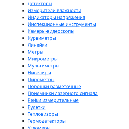
Детекторы
Измерители влажности
Индикаторы напряжения
Инспекционные инструменты
Камеры-видеоскопы
Курвиметры
Линейки
Метры
Микрометры
Мультиметры
Нивелиры
Пирометры
Порошки разметочные
Приемники лазерного сигнала
Рейки измерительные
Рулетки
Тепловизоры
Термодетекторы
Угломеры