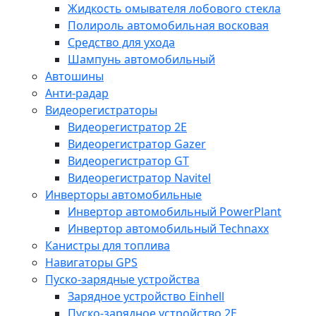
Жидкость омывателя лобового стекла
Полироль автомобильная восковая
Средство для ухода
Шампунь автомобильный
Автошины
Анти-радар
Видеорегистраторы
Видеорегистратор 2E
Видеорегистратор Gazer
Видеорегистратор GT
Видеорегистратор Navitel
Инверторы автомобильные
Инвертор автомобильный PowerPlant
Инвертор автомобильный Technaxx
Канистры для топлива
Навигаторы GPS
Пуско-зарядные устройства
Зарядное устройство Einhell
Пуско-зарядное устройство 2E