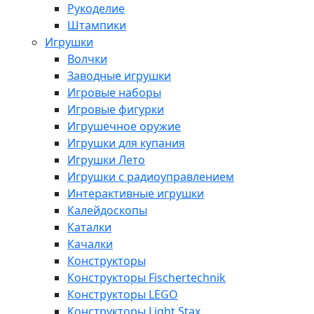
Рукоделие
Штампики
Игрушки
Волчки
Заводные игрушки
Игровые наборы
Игровые фигурки
Игрушечное оружие
Игрушки для купания
Игрушки Лето
Игрушки с радиоуправлением
Интерактивные игрушки
Калейдоскопы
Каталки
Качалки
Конструкторы
Конструкторы Fisсhertechnik
Конструкторы LEGO
Конструкторы Light Stax