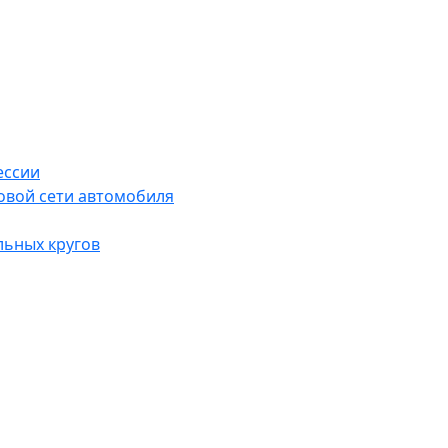
ессии
овой сети автомобиля
льных кругов