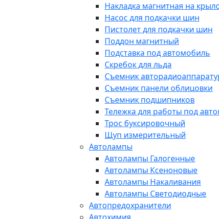
Накладка магнитная на крыл
Насос для подкачки шин
Пистолет для подкачки шин
Поддон магнитный
Подставка под автомобиль
Скребок для льда
Съемник авторадиоаппарат
Съемник панели облицовки
Съемник подшипников
Тележка для работы под авт
Трос буксировочный
Щуп измерительный
Автолампы
Автолампы Галогенные
Автолампы Ксеноновые
Автолампы Накаливания
Автолампы Светодиодные
Автопредохранители
Автохимия