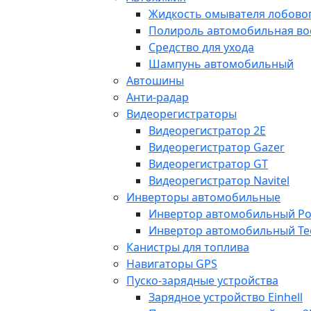
Жидкость омывателя лобовог
Полироль автомобильная во
Средство для ухода
Шампунь автомобильный
Автошины
Анти-радар
Видеорегистраторы
Видеорегистратор 2E
Видеорегистратор Gazer
Видеорегистратор GT
Видеорегистратор Navitel
Инверторы автомобильные
Инвертор автомобильный Po
Инвертор автомобильный Te
Канистры для топлива
Навигаторы GPS
Пуско-зарядные устройства
Зарядное устройство Einhell