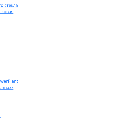
о стекла
сковая
werPlant
chnaxx