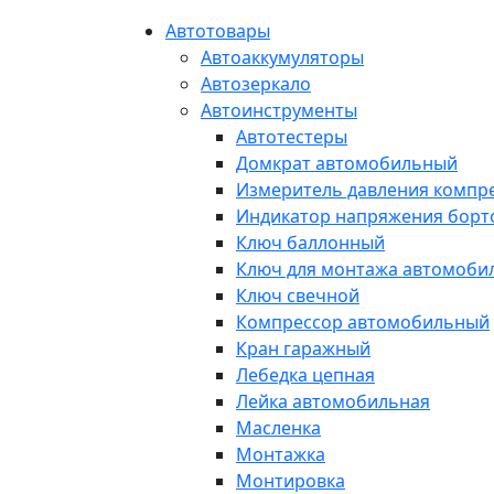
Автотовары
Автоаккумуляторы
Автозеркало
Автоинструменты
Автотестеры
Домкрат автомобильный
Измеритель давления компр
Индикатор напряжения борт
Ключ баллонный
Ключ для монтажа автомоби
Ключ свечной
Компрессор автомобильный
Кран гаражный
Лебедка цепная
Лейка автомобильная
Масленка
Монтажка
Монтировка