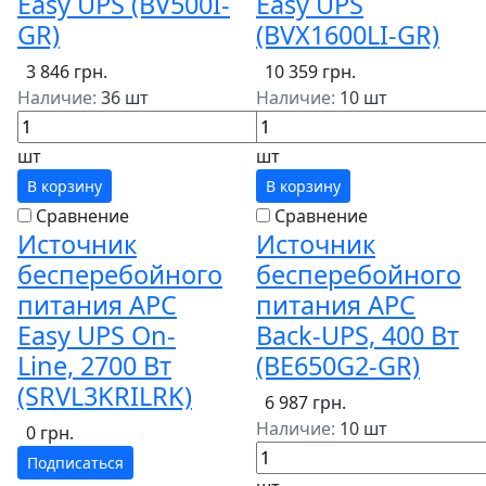
Easy UPS (BV500I-
Easy UPS
GR)
(BVX1600LI-GR)
3 846 грн.
10 359 грн.
Наличие:
36 шт
Наличие:
10 шт
шт
шт
В корзину
В корзину
Сравнение
Сравнение
Источник
Источник
бесперебойного
бесперебойного
питания APC
питания APC
Easy UPS On-
Back-UPS, 400 Вт
Line, 2700 Вт
(BE650G2-GR)
(SRVL3KRILRK)
6 987 грн.
Наличие:
10 шт
0 грн.
Подписаться