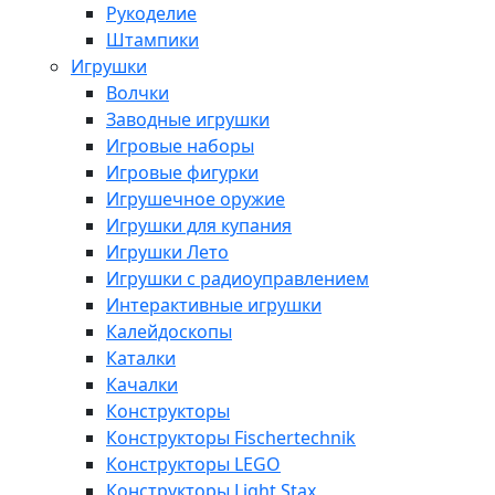
Рукоделие
Штампики
Игрушки
Волчки
Заводные игрушки
Игровые наборы
Игровые фигурки
Игрушечное оружие
Игрушки для купания
Игрушки Лето
Игрушки с радиоуправлением
Интерактивные игрушки
Калейдоскопы
Каталки
Качалки
Конструкторы
Конструкторы Fisсhertechnik
Конструкторы LEGO
Конструкторы Light Stax