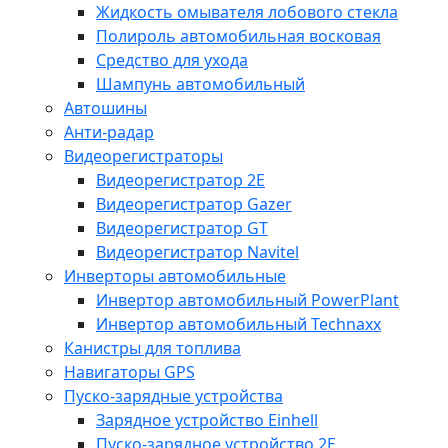
Жидкость омывателя лобового стекла
Полироль автомобильная восковая
Средство для ухода
Шампунь автомобильный
Автошины
Анти-радар
Видеорегистраторы
Видеорегистратор 2E
Видеорегистратор Gazer
Видеорегистратор GT
Видеорегистратор Navitel
Инверторы автомобильные
Инвертор автомобильный PowerPlant
Инвертор автомобильный Technaxx
Канистры для топлива
Навигаторы GPS
Пуско-зарядные устройства
Зарядное устройство Einhell
Пуско-зарядное устройство 2E