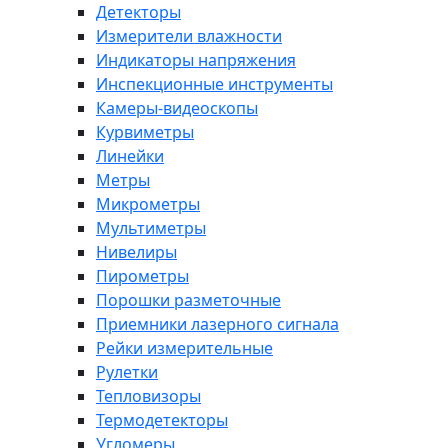
Детекторы
Измерители влажности
Индикаторы напряжения
Инспекционные инструменты
Камеры-видеоскопы
Курвиметры
Линейки
Метры
Микрометры
Мультиметры
Нивелиры
Пирометры
Порошки разметочные
Приемники лазерного сигнала
Рейки измерительные
Рулетки
Тепловизоры
Термодетекторы
Угломеры