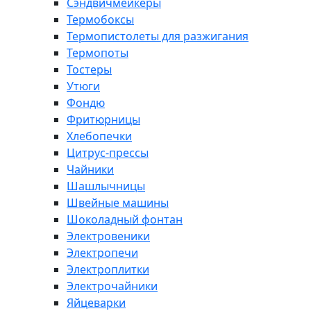
Сэндвичмейкеры
Термобоксы
Термопистолеты для разжигания
Термопоты
Тостеры
Утюги
Фондю
Фритюрницы
Хлебопечки
Цитрус-прессы
Чайники
Шашлычницы
Швейные машины
Шоколадный фонтан
Электровеники
Электропечи
Электроплитки
Электрочайники
Яйцеварки