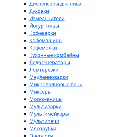
Диспенсеры для пива
Духовки
Измельчители
Йогуртницы
Кофеварки
Кофемашины
Кофемолки
Кухонные комбайны
Ледогенераторы
Ломтерезки
Медленноварки
Микроволновые печи
Миксеры
Мороженицы
Мультиварки
Мультимейкеры
Мультипечи
Мясорубки
Оверлоки