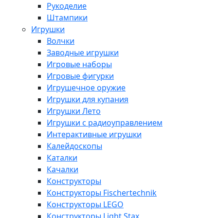
Рукоделие
Штампики
Игрушки
Волчки
Заводные игрушки
Игровые наборы
Игровые фигурки
Игрушечное оружие
Игрушки для купания
Игрушки Лето
Игрушки с радиоуправлением
Интерактивные игрушки
Калейдоскопы
Каталки
Качалки
Конструкторы
Конструкторы Fisсhertechnik
Конструкторы LEGO
Конструкторы Light Stax