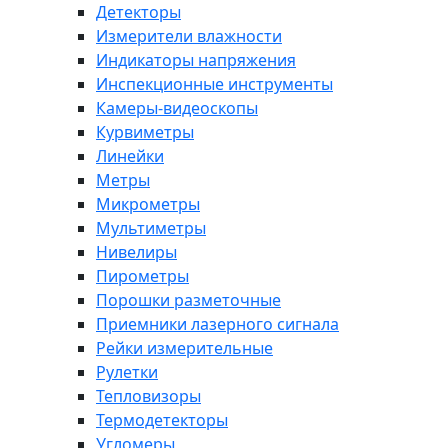
Детекторы
Измерители влажности
Индикаторы напряжения
Инспекционные инструменты
Камеры-видеоскопы
Курвиметры
Линейки
Метры
Микрометры
Мультиметры
Нивелиры
Пирометры
Порошки разметочные
Приемники лазерного сигнала
Рейки измерительные
Рулетки
Тепловизоры
Термодетекторы
Угломеры