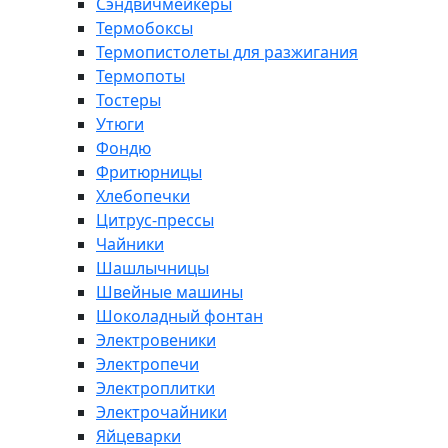
Сэндвичмейкеры
Термобоксы
Термопистолеты для разжигания
Термопоты
Тостеры
Утюги
Фондю
Фритюрницы
Хлебопечки
Цитрус-прессы
Чайники
Шашлычницы
Швейные машины
Шоколадный фонтан
Электровеники
Электропечи
Электроплитки
Электрочайники
Яйцеварки