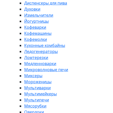
Диспенсеры для пива
Духовки
Измельчители
Йогуртницы
Кофеварки
Кофемашины
Кофемолки
Кухонные комбайны
Ледогенераторы
Ломтерезки
Медленноварки
Микроволновые печи
Миксеры
Мороженицы
Мультиварки
Мультимейкеры
Мультипечи
Мясорубки
Оверлоки