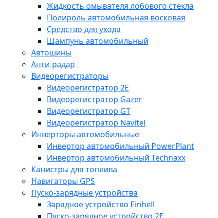
Жидкость омывателя лобового стекла
Полироль автомобильная восковая
Средство для ухода
Шампунь автомобильный
Автошины
Анти-радар
Видеорегистраторы
Видеорегистратор 2E
Видеорегистратор Gazer
Видеорегистратор GT
Видеорегистратор Navitel
Инверторы автомобильные
Инвертор автомобильный PowerPlant
Инвертор автомобильный Technaxx
Канистры для топлива
Навигаторы GPS
Пуско-зарядные устройства
Зарядное устройство Einhell
Пуско-зарядное устройство 2E