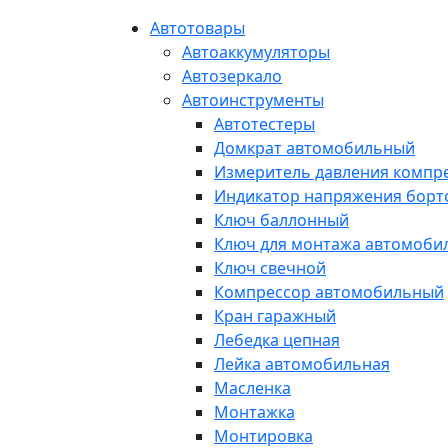
Автотовары
Автоаккумуляторы
Автозеркало
Автоинструменты
Автотестеры
Домкрат автомобильный
Измеритель давления компр
Индикатор напряжения борт
Ключ баллонный
Ключ для монтажа автомоби
Ключ свечной
Компрессор автомобильный
Кран гаражный
Лебедка цепная
Лейка автомобильная
Масленка
Монтажка
Монтировка