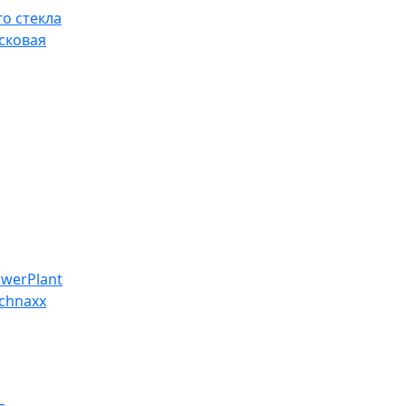
о стекла
сковая
werPlant
chnaxx