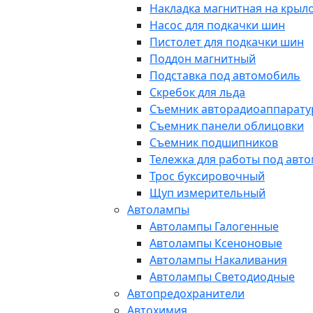
Накладка магнитная на крыл
Насос для подкачки шин
Пистолет для подкачки шин
Поддон магнитный
Подставка под автомобиль
Скребок для льда
Съемник авторадиоаппарат
Съемник панели облицовки
Съемник подшипников
Тележка для работы под авт
Трос буксировочный
Щуп измерительный
Автолампы
Автолампы Галогенные
Автолампы Ксеноновые
Автолампы Накаливания
Автолампы Светодиодные
Автопредохранители
Автохимия