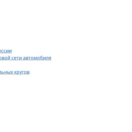
ессии
овой сети автомобиля
льных кругов