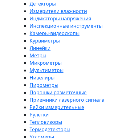
Детекторы
Измерители влажности
Индикаторы напряжения
Инспекционные инструменты
Камеры-видеоскопы
Курвиметры
Линейки
Метры
Микрометры
Мультиметры
Нивелиры
Пирометры
Порошки разметочные
Приемники лазерного сигнала
Рейки измерительные
Рулетки
Тепловизоры
Термодетекторы
Угломеры