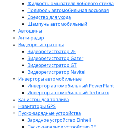
Жидкость омывателя лобового стекла
Полироль автомобильная восковая
Средство для ухода
Шампунь автомобильный
Автошины
Анти-радар
Видеорегистраторы
Видеорегистратор 2E
Видеорегистратор Gazer
Видеорегистратор GT
Видеорегистратор Navitel
Инверторы автомобильные
Инвертор автомобильный PowerPlant
Инвертор автомобильный Technaxx
Канистры для топлива
Навигаторы GPS
Пуско-зарядные устройства
Зарядное устройство Einhell
Пуско-зарядное устройство 2E