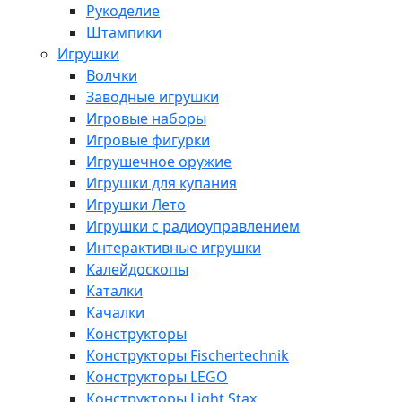
Рукоделие
Штампики
Игрушки
Волчки
Заводные игрушки
Игровые наборы
Игровые фигурки
Игрушечное оружие
Игрушки для купания
Игрушки Лето
Игрушки с радиоуправлением
Интерактивные игрушки
Калейдоскопы
Каталки
Качалки
Конструкторы
Конструкторы Fisсhertechnik
Конструкторы LEGO
Конструкторы Light Stax