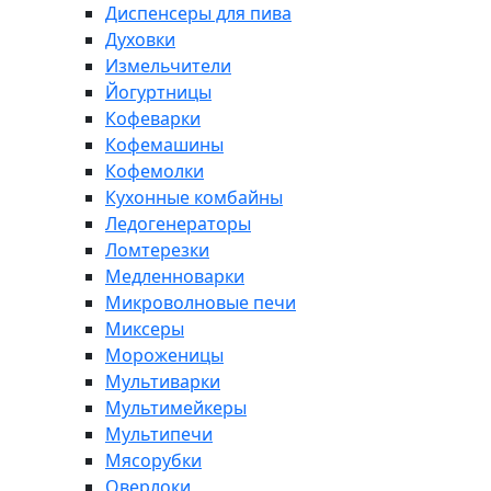
Диспенсеры для пива
Духовки
Измельчители
Йогуртницы
Кофеварки
Кофемашины
Кофемолки
Кухонные комбайны
Ледогенераторы
Ломтерезки
Медленноварки
Микроволновые печи
Миксеры
Мороженицы
Мультиварки
Мультимейкеры
Мультипечи
Мясорубки
Оверлоки