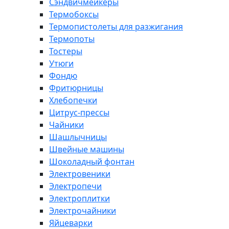
Сэндвичмейкеры
Термобоксы
Термопистолеты для разжигания
Термопоты
Тостеры
Утюги
Фондю
Фритюрницы
Хлебопечки
Цитрус-прессы
Чайники
Шашлычницы
Швейные машины
Шоколадный фонтан
Электровеники
Электропечи
Электроплитки
Электрочайники
Яйцеварки