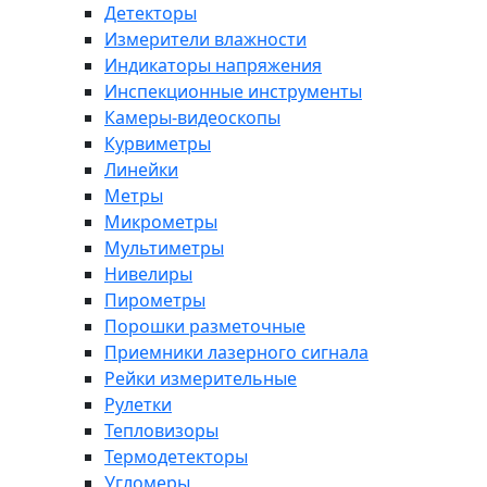
Детекторы
Измерители влажности
Индикаторы напряжения
Инспекционные инструменты
Камеры-видеоскопы
Курвиметры
Линейки
Метры
Микрометры
Мультиметры
Нивелиры
Пирометры
Порошки разметочные
Приемники лазерного сигнала
Рейки измерительные
Рулетки
Тепловизоры
Термодетекторы
Угломеры