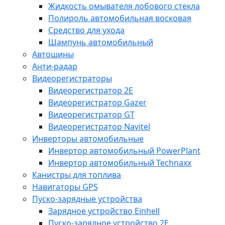
Жидкость омывателя лобового стекла
Полироль автомобильная восковая
Средство для ухода
Шампунь автомобильный
Автошины
Анти-радар
Видеорегистраторы
Видеорегистратор 2E
Видеорегистратор Gazer
Видеорегистратор GT
Видеорегистратор Navitel
Инверторы автомобильные
Инвертор автомобильный PowerPlant
Инвертор автомобильный Technaxx
Канистры для топлива
Навигаторы GPS
Пуско-зарядные устройства
Зарядное устройство Einhell
Пуско-зарядное устройство 2E