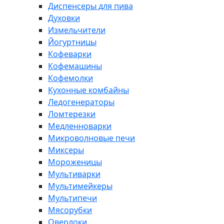
Диспенсеры для пива
Духовки
Измельчители
Йогуртницы
Кофеварки
Кофемашины
Кофемолки
Кухонные комбайны
Ледогенераторы
Ломтерезки
Медленноварки
Микроволновые печи
Миксеры
Мороженицы
Мультиварки
Мультимейкеры
Мультипечи
Мясорубки
Оверлоки