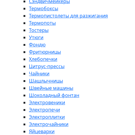
Сэндвичмейкеры
Термобоксы
Термопистолеты для разжигания
Термопоты
Тостеры
Утюги
Фондю
Фритюрницы
Хлебопечки
Цитрус-прессы
Чайники
Шашлычницы
Швейные машины
Шоколадный фонтан
Электровеники
Электропечи
Электроплитки
Электрочайники
Яйцеварки