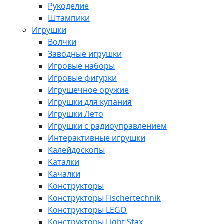
Рукоделие
Штампики
Игрушки
Волчки
Заводные игрушки
Игровые наборы
Игровые фигурки
Игрушечное оружие
Игрушки для купания
Игрушки Лето
Игрушки с радиоуправлением
Интерактивные игрушки
Калейдоскопы
Каталки
Качалки
Конструкторы
Конструкторы Fisсhertechnik
Конструкторы LEGO
Конструкторы Light Stax