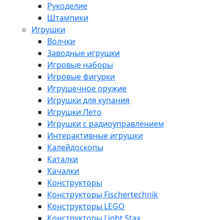
Рукоделие
Штампики
Игрушки
Волчки
Заводные игрушки
Игровые наборы
Игровые фигурки
Игрушечное оружие
Игрушки для купания
Игрушки Лето
Игрушки с радиоуправлением
Интерактивные игрушки
Калейдоскопы
Каталки
Качалки
Конструкторы
Конструкторы Fisсhertechnik
Конструкторы LEGO
Конструкторы Light Stax