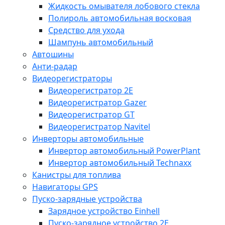
Жидкость омывателя лобового стекла
Полироль автомобильная восковая
Средство для ухода
Шампунь автомобильный
Автошины
Анти-радар
Видеорегистраторы
Видеорегистратор 2E
Видеорегистратор Gazer
Видеорегистратор GT
Видеорегистратор Navitel
Инверторы автомобильные
Инвертор автомобильный PowerPlant
Инвертор автомобильный Technaxx
Канистры для топлива
Навигаторы GPS
Пуско-зарядные устройства
Зарядное устройство Einhell
Пуско-зарядное устройство 2E