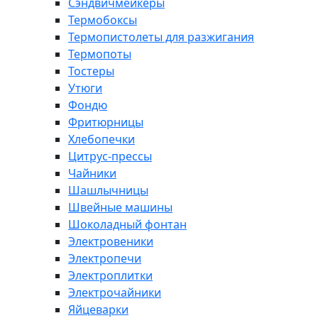
Сэндвичмейкеры
Термобоксы
Термопистолеты для разжигания
Термопоты
Тостеры
Утюги
Фондю
Фритюрницы
Хлебопечки
Цитрус-прессы
Чайники
Шашлычницы
Швейные машины
Шоколадный фонтан
Электровеники
Электропечи
Электроплитки
Электрочайники
Яйцеварки