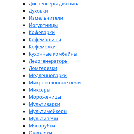
Диспенсеры для пива
Духовки
Измельчители
Йогуртницы
Кофеварки
Кофемашины
Кофемолки
Кухонные комбайны
Ледогенераторы
Ломтерезки
Медленноварки
Микроволновые печи
Миксеры
Мороженицы
Мультиварки
Мультимейкеры
Мультипечи
Мясорубки
Оверлоки