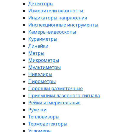
Детекторы
Измерители влажности
Индикаторы напряжения
Инспекционные инструменты
Камеры-видеоскопы
Курвиметры
Линейки
Метры
Микрометры
Мультиметры
Нивелиры
Пирометры
Порошки разметочные
Приемники лазерного сигнала
Рейки измерительные
Рулетки
Тепловизоры
Термодетекторы
Угломеры