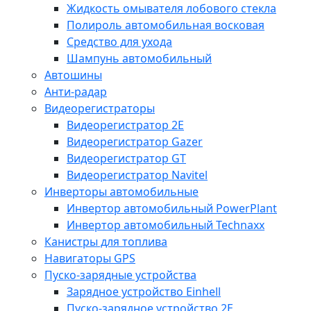
Жидкость омывателя лобового стекла
Полироль автомобильная восковая
Средство для ухода
Шампунь автомобильный
Автошины
Анти-радар
Видеорегистраторы
Видеорегистратор 2E
Видеорегистратор Gazer
Видеорегистратор GT
Видеорегистратор Navitel
Инверторы автомобильные
Инвертор автомобильный PowerPlant
Инвертор автомобильный Technaxx
Канистры для топлива
Навигаторы GPS
Пуско-зарядные устройства
Зарядное устройство Einhell
Пуско-зарядное устройство 2E