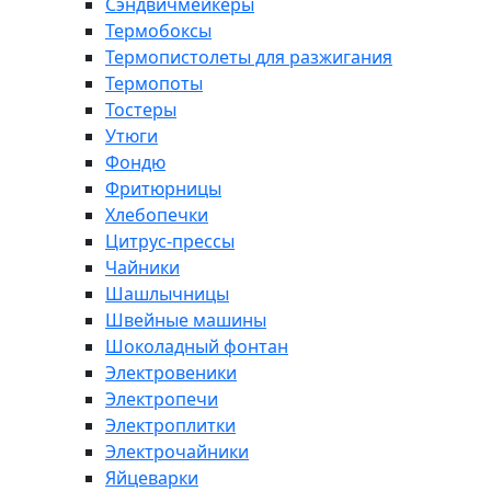
Сэндвичмейкеры
Термобоксы
Термопистолеты для разжигания
Термопоты
Тостеры
Утюги
Фондю
Фритюрницы
Хлебопечки
Цитрус-прессы
Чайники
Шашлычницы
Швейные машины
Шоколадный фонтан
Электровеники
Электропечи
Электроплитки
Электрочайники
Яйцеварки