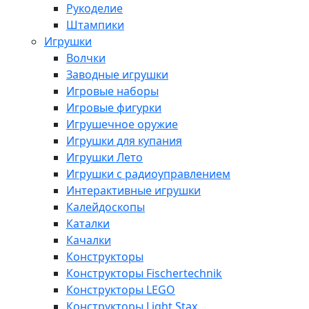
Рукоделие
Штампики
Игрушки
Волчки
Заводные игрушки
Игровые наборы
Игровые фигурки
Игрушечное оружие
Игрушки для купания
Игрушки Лето
Игрушки с радиоуправлением
Интерактивные игрушки
Калейдоскопы
Каталки
Качалки
Конструкторы
Конструкторы Fisсhertechnik
Конструкторы LEGO
Конструкторы Light Stax