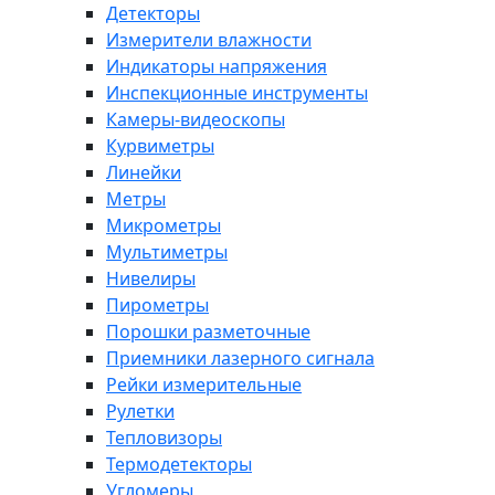
Детекторы
Измерители влажности
Индикаторы напряжения
Инспекционные инструменты
Камеры-видеоскопы
Курвиметры
Линейки
Метры
Микрометры
Мультиметры
Нивелиры
Пирометры
Порошки разметочные
Приемники лазерного сигнала
Рейки измерительные
Рулетки
Тепловизоры
Термодетекторы
Угломеры