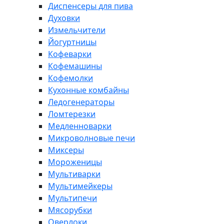
Диспенсеры для пива
Духовки
Измельчители
Йогуртницы
Кофеварки
Кофемашины
Кофемолки
Кухонные комбайны
Ледогенераторы
Ломтерезки
Медленноварки
Микроволновые печи
Миксеры
Мороженицы
Мультиварки
Мультимейкеры
Мультипечи
Мясорубки
Оверлоки