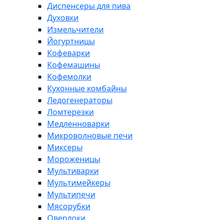
Диспенсеры для пива
Духовки
Измельчители
Йогуртницы
Кофеварки
Кофемашины
Кофемолки
Кухонные комбайны
Ледогенераторы
Ломтерезки
Медленноварки
Микроволновые печи
Миксеры
Мороженицы
Мультиварки
Мультимейкеры
Мультипечи
Мясорубки
Оверлоки