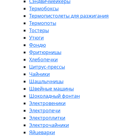
Сэндвичмейкеры
Термобоксы
Термопистолеты для разжигания
Термопоты
Тостеры
Утюги
Фондю
Фритюрницы
Хлебопечки
Цитрус-прессы
Чайники
Шашлычницы
Швейные машины
Шоколадный фонтан
Электровеники
Электропечи
Электроплитки
Электрочайники
Яйцеварки