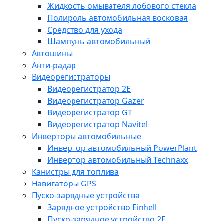
Жидкость омывателя лобового стекла
Полироль автомобильная восковая
Средство для ухода
Шампунь автомобильный
Автошины
Анти-радар
Видеорегистраторы
Видеорегистратор 2E
Видеорегистратор Gazer
Видеорегистратор GT
Видеорегистратор Navitel
Инверторы автомобильные
Инвертор автомобильный PowerPlant
Инвертор автомобильный Technaxx
Канистры для топлива
Навигаторы GPS
Пуско-зарядные устройства
Зарядное устройство Einhell
Пуско-зарядное устройство 2E