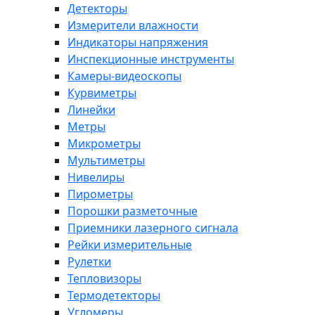
Детекторы
Измерители влажности
Индикаторы напряжения
Инспекционные инструменты
Камеры-видеоскопы
Курвиметры
Линейки
Метры
Микрометры
Мультиметры
Нивелиры
Пирометры
Порошки разметочные
Приемники лазерного сигнала
Рейки измерительные
Рулетки
Тепловизоры
Термодетекторы
Угломеры