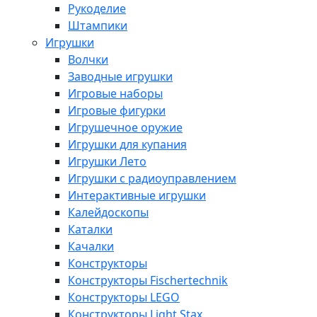
Рукоделие
Штампики
Игрушки
Волчки
Заводные игрушки
Игровые наборы
Игровые фигурки
Игрушечное оружие
Игрушки для купания
Игрушки Лето
Игрушки с радиоуправлением
Интерактивные игрушки
Калейдоскопы
Каталки
Качалки
Конструкторы
Конструкторы Fisсhertechnik
Конструкторы LEGO
Конструкторы Light Stax