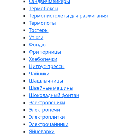
Сэндвичмейкеры
Термобоксы
Термопистолеты для разжигания
Термопоты
Тостеры
Утюги
Фондю
Фритюрницы
Хлебопечки
Цитрус-прессы
Чайники
Шашлычницы
Швейные машины
Шоколадный фонтан
Электровеники
Электропечи
Электроплитки
Электрочайники
Яйцеварки