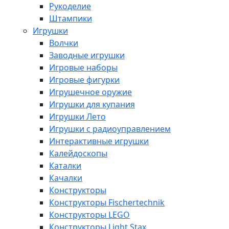
Рукоделие
Штампики
Игрушки
Волчки
Заводные игрушки
Игровые наборы
Игровые фигурки
Игрушечное оружие
Игрушки для купания
Игрушки Лето
Игрушки с радиоуправлением
Интерактивные игрушки
Калейдоскопы
Каталки
Качалки
Конструкторы
Конструкторы Fisсhertechnik
Конструкторы LEGO
Конструкторы Light Stax