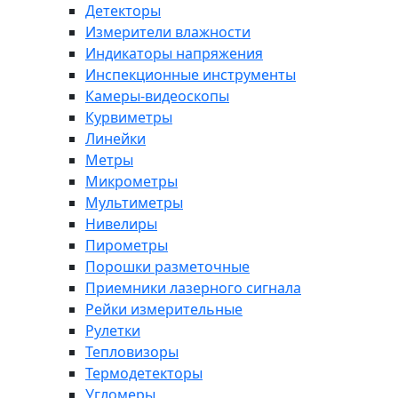
Детекторы
Измерители влажности
Индикаторы напряжения
Инспекционные инструменты
Камеры-видеоскопы
Курвиметры
Линейки
Метры
Микрометры
Мультиметры
Нивелиры
Пирометры
Порошки разметочные
Приемники лазерного сигнала
Рейки измерительные
Рулетки
Тепловизоры
Термодетекторы
Угломеры