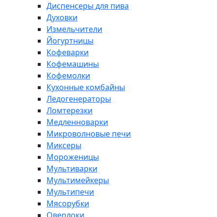
Диспенсеры для пива
Духовки
Измельчители
Йогуртницы
Кофеварки
Кофемашины
Кофемолки
Кухонные комбайны
Ледогенераторы
Ломтерезки
Медленноварки
Микроволновые печи
Миксеры
Мороженицы
Мультиварки
Мультимейкеры
Мультипечи
Мясорубки
Оверлоки