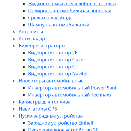
Жидкость омывателя лобового стекла
Полироль автомобильная восковая
Средство для ухода
Шампунь автомобильный
Автошины
Анти-радар
Видеорегистраторы
Видеорегистратор 2E
Видеорегистратор Gazer
Видеорегистратор GT
Видеорегистратор Navitel
Инверторы автомобильные
Инвертор автомобильный PowerPlant
Инвертор автомобильный Technaxx
Канистры для топлива
Навигаторы GPS
Пуско-зарядные устройства
Зарядное устройство Einhell
Пуско-зарядное устройство 2E