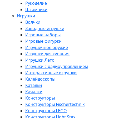
Рукоделие
Штампики
Игрушки
Волчки
Заводные игрушки
Игровые наборы
Игровые фигурки
Игрушечное оружие
Игрушки для купания
Игрушки Лето
Игрушки с радиоуправлением
Интерактивные игрушки
Калейдоскопы
Каталки
Качалки
Конструкторы
Конструкторы Fisсhertechnik
Конструкторы LEGO
Конструкторы Light Stax