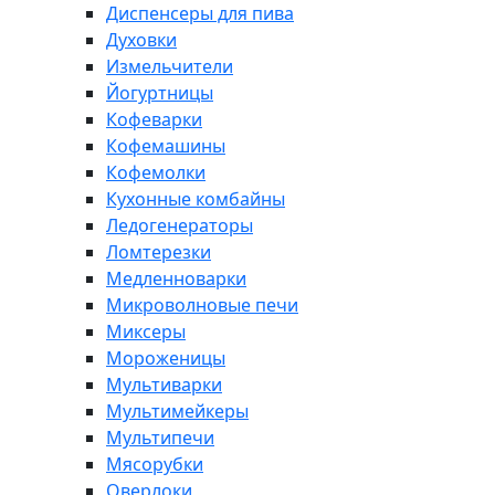
Диспенсеры для пива
Духовки
Измельчители
Йогуртницы
Кофеварки
Кофемашины
Кофемолки
Кухонные комбайны
Ледогенераторы
Ломтерезки
Медленноварки
Микроволновые печи
Миксеры
Мороженицы
Мультиварки
Мультимейкеры
Мультипечи
Мясорубки
Оверлоки