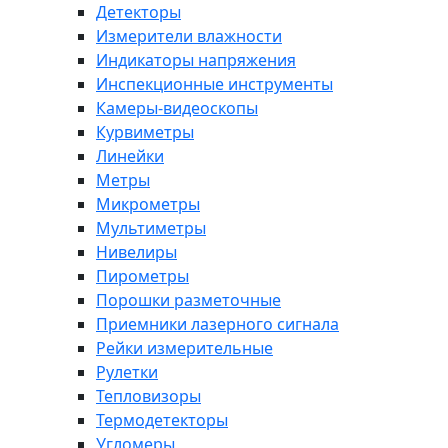
Детекторы
Измерители влажности
Индикаторы напряжения
Инспекционные инструменты
Камеры-видеоскопы
Курвиметры
Линейки
Метры
Микрометры
Мультиметры
Нивелиры
Пирометры
Порошки разметочные
Приемники лазерного сигнала
Рейки измерительные
Рулетки
Тепловизоры
Термодетекторы
Угломеры