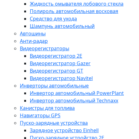
Жидкость омывателя лобового стекла
Полироль автомобильная восковая
Средство для ухода
Шампунь автомобильный
Автошины
Анти-радар
Видеорегистраторы
Видеорегистратор 2E
Видеорегистратор Gazer
Видеорегистратор GT
Видеорегистратор Navitel
Инверторы автомобильные
Инвертор автомобильный PowerPlant
Инвертор автомобильный Technaxx
Канистры для топлива
Навигаторы GPS
Пуско-зарядные устройства
Зарядное устройство Einhell
Пуско-зарядное устройство 2E