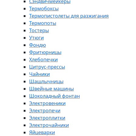
Сэндвичмейкеры
Термобоксы
Термопистолеты для разжигания
Термопоты
Тостеры
Утюги
Фондю
Фритюрницы
Хлебопечки
Цитрус-прессы
Чайники
Шашлычницы
Швейные машины
Шоколадный фонтан
Электровеники
Электропечи
Электроплитки
Электрочайники
Яйцеварки