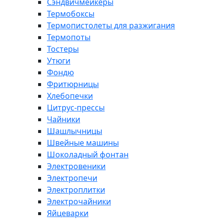
Сэндвичмейкеры
Термобоксы
Термопистолеты для разжигания
Термопоты
Тостеры
Утюги
Фондю
Фритюрницы
Хлебопечки
Цитрус-прессы
Чайники
Шашлычницы
Швейные машины
Шоколадный фонтан
Электровеники
Электропечи
Электроплитки
Электрочайники
Яйцеварки