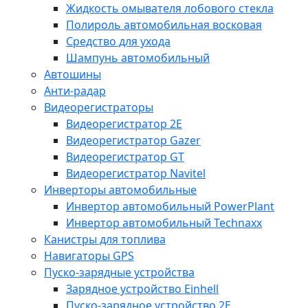
Жидкость омывателя лобового стекла
Полироль автомобильная восковая
Средство для ухода
Шампунь автомобильный
Автошины
Анти-радар
Видеорегистраторы
Видеорегистратор 2E
Видеорегистратор Gazer
Видеорегистратор GT
Видеорегистратор Navitel
Инверторы автомобильные
Инвертор автомобильный PowerPlant
Инвертор автомобильный Technaxx
Канистры для топлива
Навигаторы GPS
Пуско-зарядные устройства
Зарядное устройство Einhell
Пуско-зарядное устройство 2E