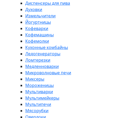
Диспенсеры для пива
Духовки
Измельчители
Йогуртницы
Кофеварки
Кофемашины
Кофемолки
Кухонные комбайны
Ледогенераторы
Ломтерезки
Медленноварки
Микроволновые печи
Миксеры
Мороженицы
Мультиварки
Мультимейкеры
Мультипечи
Мясорубки
Оверлоки