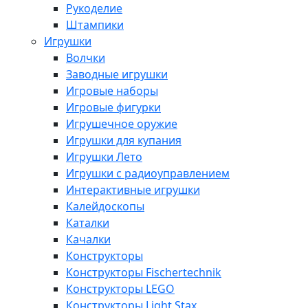
Рукоделие
Штампики
Игрушки
Волчки
Заводные игрушки
Игровые наборы
Игровые фигурки
Игрушечное оружие
Игрушки для купания
Игрушки Лето
Игрушки с радиоуправлением
Интерактивные игрушки
Калейдоскопы
Каталки
Качалки
Конструкторы
Конструкторы Fisсhertechnik
Конструкторы LEGO
Конструкторы Light Stax