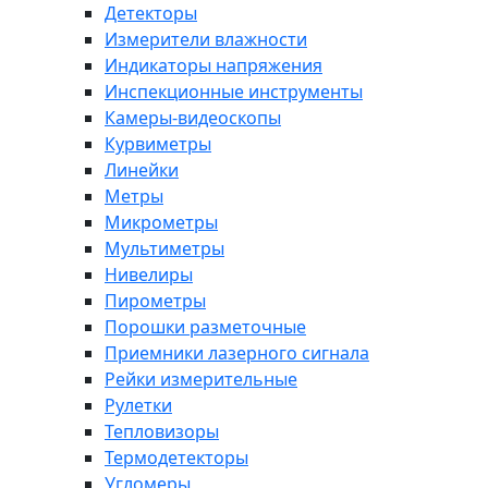
Детекторы
Измерители влажности
Индикаторы напряжения
Инспекционные инструменты
Камеры-видеоскопы
Курвиметры
Линейки
Метры
Микрометры
Мультиметры
Нивелиры
Пирометры
Порошки разметочные
Приемники лазерного сигнала
Рейки измерительные
Рулетки
Тепловизоры
Термодетекторы
Угломеры