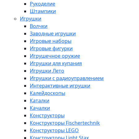
Рукоделие
Штампики
Игрушки
Волчки
Заводные игрушки
Игровые наборы
Игровые фигурки
Игрушечное оружие
Игрушки для купания
Игрушки Лето
Игрушки с радиоуправлением
Интерактивные игрушки
Калейдоскопы
Каталки
Качалки
Конструкторы
Конструкторы Fisсhertechnik
Конструкторы LEGO
Конструкторы Light Stax