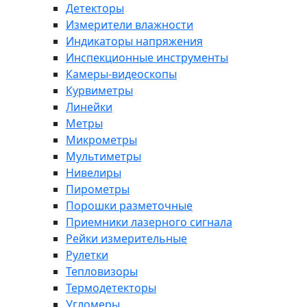
Детекторы
Измерители влажности
Индикаторы напряжения
Инспекционные инструменты
Камеры-видеоскопы
Курвиметры
Линейки
Метры
Микрометры
Мультиметры
Нивелиры
Пирометры
Порошки разметочные
Приемники лазерного сигнала
Рейки измерительные
Рулетки
Тепловизоры
Термодетекторы
Угломеры