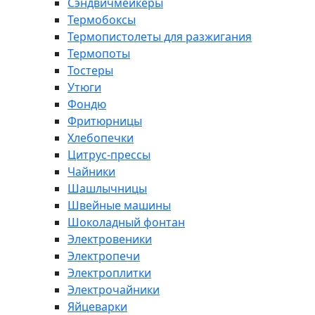
Сэндвичмейкеры
Термобоксы
Термопистолеты для разжигания
Термопоты
Тостеры
Утюги
Фондю
Фритюрницы
Хлебопечки
Цитрус-прессы
Чайники
Шашлычницы
Швейные машины
Шоколадный фонтан
Электровеники
Электропечи
Электроплитки
Электрочайники
Яйцеварки