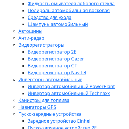
Жидкость омывателя лобового стекла
Полироль автомобильная восковая
Средство для ухода
Шампунь автомобильный
Автошины
Анти-радар
Видеорегистраторы
Видеорегистратор 2E
Видеорегистратор Gazer
Видеорегистратор GT
Видеорегистратор Navitel
Инверторы автомобильные
Инвертор автомобильный PowerPlant
Инвертор автомобильный Technaxx
Канистры для топлива
Навигаторы GPS
Пуско-зарядные устройства
Зарядное устройство Einhell
Пуско-зарядное устройство 2E