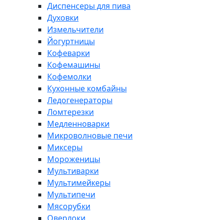
Диспенсеры для пива
Духовки
Измельчители
Йогуртницы
Кофеварки
Кофемашины
Кофемолки
Кухонные комбайны
Ледогенераторы
Ломтерезки
Медленноварки
Микроволновые печи
Миксеры
Мороженицы
Мультиварки
Мультимейкеры
Мультипечи
Мясорубки
Оверлоки