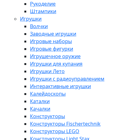
Рукоделие
Штампики
Игрушки
Волчки
Заводные игрушки
Игровые наборы
Игровые фигурки
Игрушечное оружие
Игрушки для купания
Игрушки Лето
Игрушки с радиоуправлением
Интерактивные игрушки
Калейдоскопы
Каталки
Качалки
Конструкторы
Конструкторы Fisсhertechnik
Конструкторы LEGO
Конструкторы Light Stax