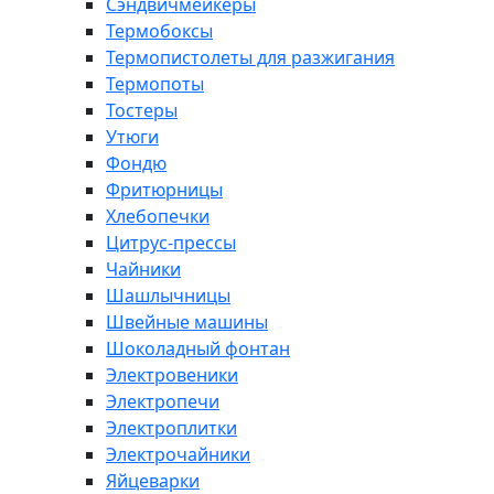
Сэндвичмейкеры
Термобоксы
Термопистолеты для разжигания
Термопоты
Тостеры
Утюги
Фондю
Фритюрницы
Хлебопечки
Цитрус-прессы
Чайники
Шашлычницы
Швейные машины
Шоколадный фонтан
Электровеники
Электропечи
Электроплитки
Электрочайники
Яйцеварки