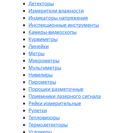
Детекторы
Измерители влажности
Индикаторы напряжения
Инспекционные инструменты
Камеры-видеоскопы
Курвиметры
Линейки
Метры
Микрометры
Мультиметры
Нивелиры
Пирометры
Порошки разметочные
Приемники лазерного сигнала
Рейки измерительные
Рулетки
Тепловизоры
Термодетекторы
Угломеры