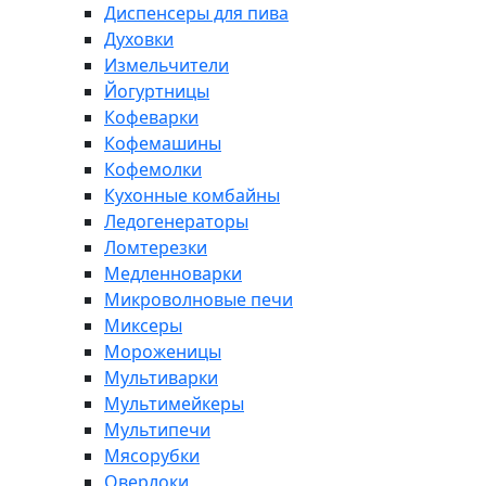
Диспенсеры для пива
Духовки
Измельчители
Йогуртницы
Кофеварки
Кофемашины
Кофемолки
Кухонные комбайны
Ледогенераторы
Ломтерезки
Медленноварки
Микроволновые печи
Миксеры
Мороженицы
Мультиварки
Мультимейкеры
Мультипечи
Мясорубки
Оверлоки