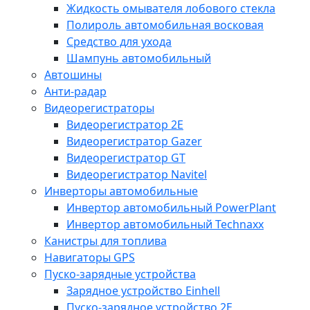
Жидкость омывателя лобового стекла
Полироль автомобильная восковая
Средство для ухода
Шампунь автомобильный
Автошины
Анти-радар
Видеорегистраторы
Видеорегистратор 2E
Видеорегистратор Gazer
Видеорегистратор GT
Видеорегистратор Navitel
Инверторы автомобильные
Инвертор автомобильный PowerPlant
Инвертор автомобильный Technaxx
Канистры для топлива
Навигаторы GPS
Пуско-зарядные устройства
Зарядное устройство Einhell
Пуско-зарядное устройство 2E