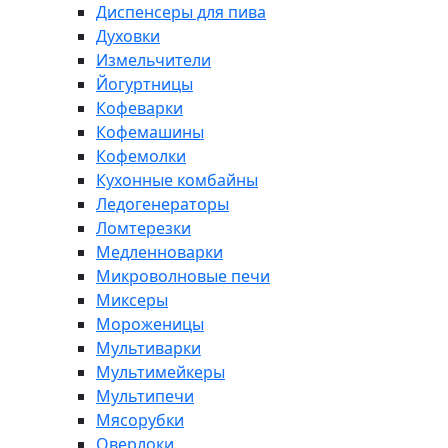
Диспенсеры для пива
Духовки
Измельчители
Йогуртницы
Кофеварки
Кофемашины
Кофемолки
Кухонные комбайны
Ледогенераторы
Ломтерезки
Медленноварки
Микроволновые печи
Миксеры
Мороженицы
Мультиварки
Мультимейкеры
Мультипечи
Мясорубки
Оверлоки