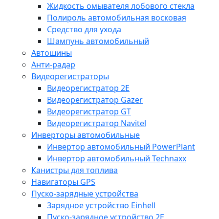
Жидкость омывателя лобового стекла
Полироль автомобильная восковая
Средство для ухода
Шампунь автомобильный
Автошины
Анти-радар
Видеорегистраторы
Видеорегистратор 2E
Видеорегистратор Gazer
Видеорегистратор GT
Видеорегистратор Navitel
Инверторы автомобильные
Инвертор автомобильный PowerPlant
Инвертор автомобильный Technaxx
Канистры для топлива
Навигаторы GPS
Пуско-зарядные устройства
Зарядное устройство Einhell
Пуско-зарядное устройство 2E