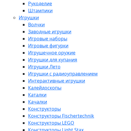
Рукоделие
Штампики
Игрушки
Волчки
Заводные игрушки
Игровые наборы
Игровые фигурки
Игрушечное оружие
Игрушки для купания
Игрушки Лето
Игрушки с радиоуправлением
Интерактивные игрушки
Калейдоскопы
Каталки
Качалки
Конструкторы
Конструкторы Fisсhertechnik
Конструкторы LEGO
Конструкторы Light Stax