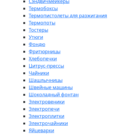
Сэндвичмейкеры
Термобоксы
Термопистолеты для разжигания
Термопоты
Тостеры
Утюги
Фондю
Фритюрницы
Хлебопечки
Цитрус-прессы
Чайники
Шашлычницы
Швейные машины
Шоколадный фонтан
Электровеники
Электропечи
Электроплитки
Электрочайники
Яйцеварки