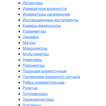
Детекторы
Измерители влажности
Индикаторы напряжения
Инспекционные инструменты
Камеры-видеоскопы
Курвиметры
Линейки
Метры
Микрометры
Мультиметры
Нивелиры
Пирометры
Порошки разметочные
Приемники лазерного сигнала
Рейки измерительные
Рулетки
Тепловизоры
Термодетекторы
Угломеры