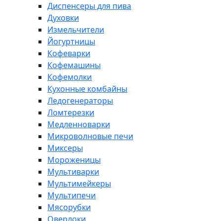
Диспенсеры для пива
Духовки
Измельчители
Йогуртницы
Кофеварки
Кофемашины
Кофемолки
Кухонные комбайны
Ледогенераторы
Ломтерезки
Медленноварки
Микроволновые печи
Миксеры
Мороженицы
Мультиварки
Мультимейкеры
Мультипечи
Мясорубки
Оверлоки