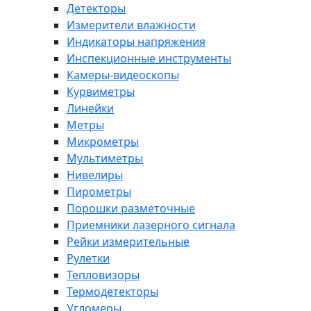
Детекторы
Измерители влажности
Индикаторы напряжения
Инспекционные инструменты
Камеры-видеоскопы
Курвиметры
Линейки
Метры
Микрометры
Мультиметры
Нивелиры
Пирометры
Порошки разметочные
Приемники лазерного сигнала
Рейки измерительные
Рулетки
Тепловизоры
Термодетекторы
Угломеры