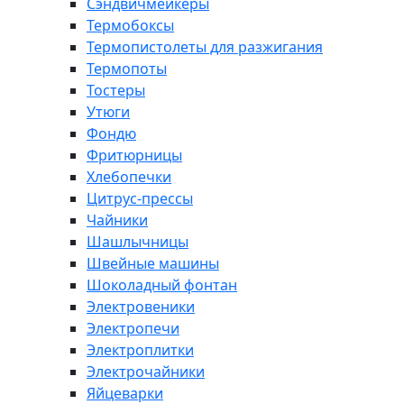
Сэндвичмейкеры
Термобоксы
Термопистолеты для разжигания
Термопоты
Тостеры
Утюги
Фондю
Фритюрницы
Хлебопечки
Цитрус-прессы
Чайники
Шашлычницы
Швейные машины
Шоколадный фонтан
Электровеники
Электропечи
Электроплитки
Электрочайники
Яйцеварки