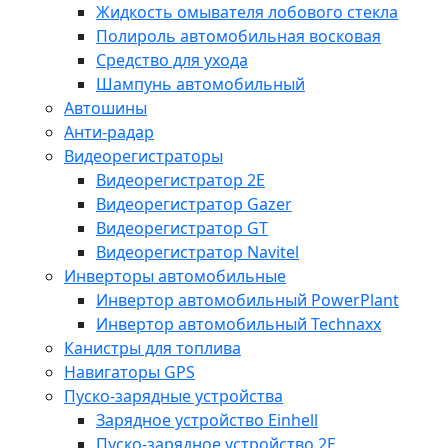
Жидкость омывателя лобового стекла
Полироль автомобильная восковая
Средство для ухода
Шампунь автомобильный
Автошины
Анти-радар
Видеорегистраторы
Видеорегистратор 2E
Видеорегистратор Gazer
Видеорегистратор GT
Видеорегистратор Navitel
Инверторы автомобильные
Инвертор автомобильный PowerPlant
Инвертор автомобильный Technaxx
Канистры для топлива
Навигаторы GPS
Пуско-зарядные устройства
Зарядное устройство Einhell
Пуско-зарядное устройство 2E