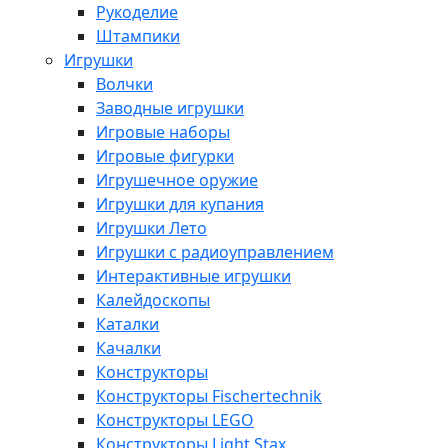
Рукоделие
Штампики
Игрушки
Волчки
Заводные игрушки
Игровые наборы
Игровые фигурки
Игрушечное оружие
Игрушки для купания
Игрушки Лето
Игрушки с радиоуправлением
Интерактивные игрушки
Калейдоскопы
Каталки
Качалки
Конструкторы
Конструкторы Fisсhertechnik
Конструкторы LEGO
Конструкторы Light Stax