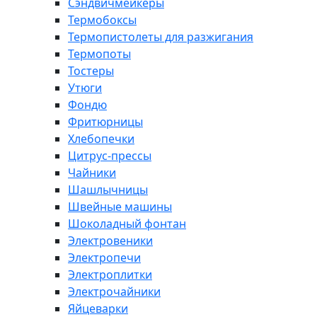
Сэндвичмейкеры
Термобоксы
Термопистолеты для разжигания
Термопоты
Тостеры
Утюги
Фондю
Фритюрницы
Хлебопечки
Цитрус-прессы
Чайники
Шашлычницы
Швейные машины
Шоколадный фонтан
Электровеники
Электропечи
Электроплитки
Электрочайники
Яйцеварки