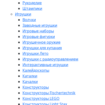
Рукоделие
Штампики
Игрушки
Волчки
Заводные игрушки
Игровые наборы
Игровые фигурки
Игрушечное оружие
Игрушки для купания
Игрушки Лето
Игрушки с радиоуправлением
Интерактивные игрушки
Калейдоскопы
Каталки
Качалки
Конструкторы
Конструкторы Fisсhertechnik
Конструкторы LEGO
Конструкторы Light Stax