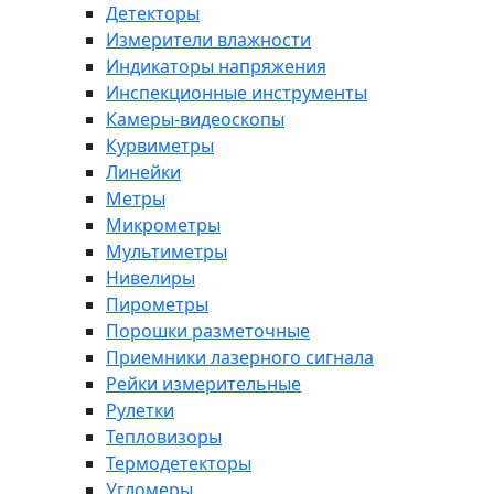
Детекторы
Измерители влажности
Индикаторы напряжения
Инспекционные инструменты
Камеры-видеоскопы
Курвиметры
Линейки
Метры
Микрометры
Мультиметры
Нивелиры
Пирометры
Порошки разметочные
Приемники лазерного сигнала
Рейки измерительные
Рулетки
Тепловизоры
Термодетекторы
Угломеры