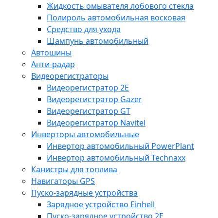
Жидкость омывателя лобового стекла
Полироль автомобильная восковая
Средство для ухода
Шампунь автомобильный
Автошины
Анти-радар
Видеорегистраторы
Видеорегистратор 2E
Видеорегистратор Gazer
Видеорегистратор GT
Видеорегистратор Navitel
Инверторы автомобильные
Инвертор автомобильный PowerPlant
Инвертор автомобильный Technaxx
Канистры для топлива
Навигаторы GPS
Пуско-зарядные устройства
Зарядное устройство Einhell
Пуско-зарядное устройство 2E