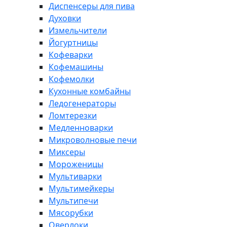
Диспенсеры для пива
Духовки
Измельчители
Йогуртницы
Кофеварки
Кофемашины
Кофемолки
Кухонные комбайны
Ледогенераторы
Ломтерезки
Медленноварки
Микроволновые печи
Миксеры
Мороженицы
Мультиварки
Мультимейкеры
Мультипечи
Мясорубки
Оверлоки