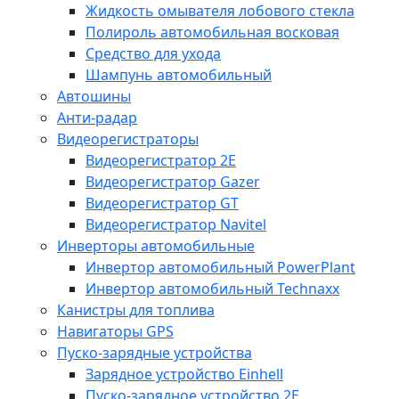
Жидкость омывателя лобового стекла
Полироль автомобильная восковая
Средство для ухода
Шампунь автомобильный
Автошины
Анти-радар
Видеорегистраторы
Видеорегистратор 2E
Видеорегистратор Gazer
Видеорегистратор GT
Видеорегистратор Navitel
Инверторы автомобильные
Инвертор автомобильный PowerPlant
Инвертор автомобильный Technaxx
Канистры для топлива
Навигаторы GPS
Пуско-зарядные устройства
Зарядное устройство Einhell
Пуско-зарядное устройство 2E