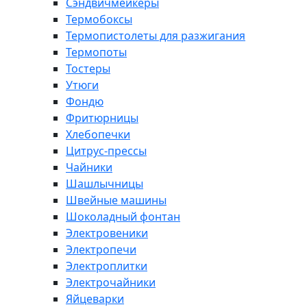
Сэндвичмейкеры
Термобоксы
Термопистолеты для разжигания
Термопоты
Тостеры
Утюги
Фондю
Фритюрницы
Хлебопечки
Цитрус-прессы
Чайники
Шашлычницы
Швейные машины
Шоколадный фонтан
Электровеники
Электропечи
Электроплитки
Электрочайники
Яйцеварки