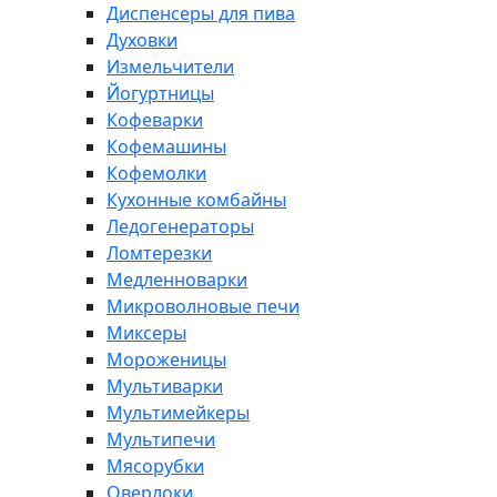
Диспенсеры для пива
Духовки
Измельчители
Йогуртницы
Кофеварки
Кофемашины
Кофемолки
Кухонные комбайны
Ледогенераторы
Ломтерезки
Медленноварки
Микроволновые печи
Миксеры
Мороженицы
Мультиварки
Мультимейкеры
Мультипечи
Мясорубки
Оверлоки