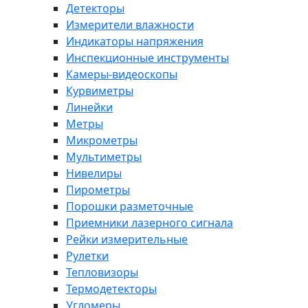
Детекторы
Измерители влажности
Индикаторы напряжения
Инспекционные инструменты
Камеры-видеоскопы
Курвиметры
Линейки
Метры
Микрометры
Мультиметры
Нивелиры
Пирометры
Порошки разметочные
Приемники лазерного сигнала
Рейки измерительные
Рулетки
Тепловизоры
Термодетекторы
Угломеры