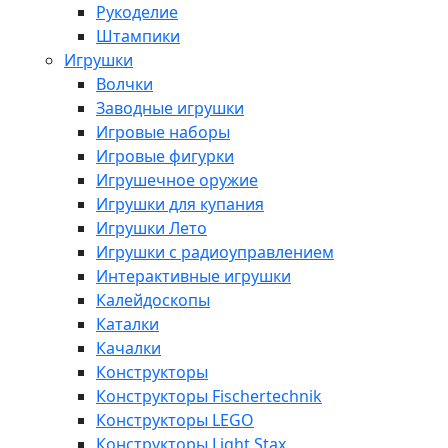
Рукоделие
Штампики
Игрушки
Волчки
Заводные игрушки
Игровые наборы
Игровые фигурки
Игрушечное оружие
Игрушки для купания
Игрушки Лето
Игрушки с радиоуправлением
Интерактивные игрушки
Калейдоскопы
Каталки
Качалки
Конструкторы
Конструкторы Fisсhertechnik
Конструкторы LEGO
Конструкторы Light Stax