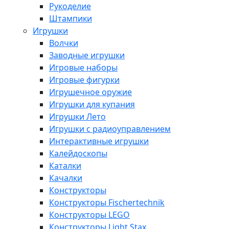
Рукоделие
Штампики
Игрушки
Волчки
Заводные игрушки
Игровые наборы
Игровые фигурки
Игрушечное оружие
Игрушки для купания
Игрушки Лето
Игрушки с радиоуправлением
Интерактивные игрушки
Калейдоскопы
Каталки
Качалки
Конструкторы
Конструкторы Fisсhertechnik
Конструкторы LEGO
Конструкторы Light Stax