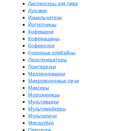
Диспенсеры для пива
Духовки
Измельчители
Йогуртницы
Кофеварки
Кофемашины
Кофемолки
Кухонные комбайны
Ледогенераторы
Ломтерезки
Медленноварки
Микроволновые печи
Миксеры
Мороженицы
Мультиварки
Мультимейкеры
Мультипечи
Мясорубки
Оверлоки