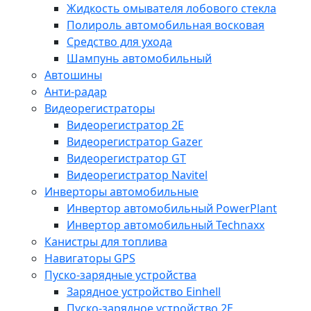
Жидкость омывателя лобового стекла
Полироль автомобильная восковая
Средство для ухода
Шампунь автомобильный
Автошины
Анти-радар
Видеорегистраторы
Видеорегистратор 2E
Видеорегистратор Gazer
Видеорегистратор GT
Видеорегистратор Navitel
Инверторы автомобильные
Инвертор автомобильный PowerPlant
Инвертор автомобильный Technaxx
Канистры для топлива
Навигаторы GPS
Пуско-зарядные устройства
Зарядное устройство Einhell
Пуско-зарядное устройство 2E