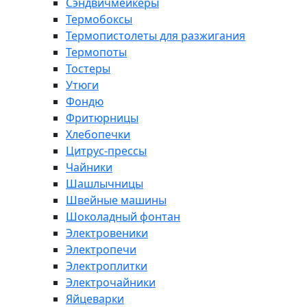
Сэндвичмейкеры
Термобоксы
Термопистолеты для разжигания
Термопоты
Тостеры
Утюги
Фондю
Фритюрницы
Хлебопечки
Цитрус-прессы
Чайники
Шашлычницы
Швейные машины
Шоколадный фонтан
Электровеники
Электропечи
Электроплитки
Электрочайники
Яйцеварки