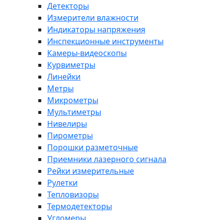
Детекторы
Измерители влажности
Индикаторы напряжения
Инспекционные инструменты
Камеры-видеоскопы
Курвиметры
Линейки
Метры
Микрометры
Мультиметры
Нивелиры
Пирометры
Порошки разметочные
Приемники лазерного сигнала
Рейки измерительные
Рулетки
Тепловизоры
Термодетекторы
Угломеры