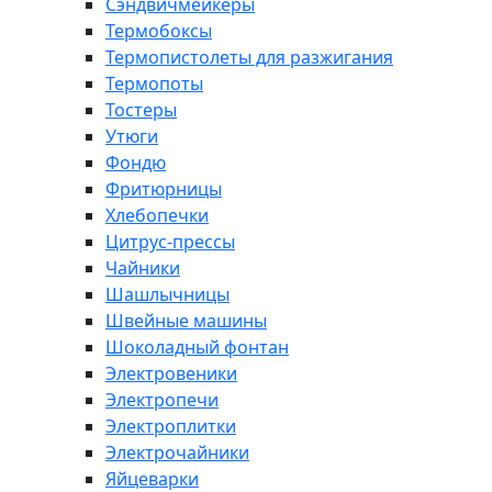
Сэндвичмейкеры
Термобоксы
Термопистолеты для разжигания
Термопоты
Тостеры
Утюги
Фондю
Фритюрницы
Хлебопечки
Цитрус-прессы
Чайники
Шашлычницы
Швейные машины
Шоколадный фонтан
Электровеники
Электропечи
Электроплитки
Электрочайники
Яйцеварки