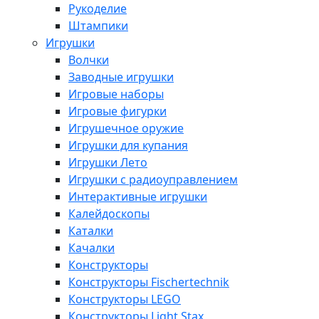
Рукоделие
Штампики
Игрушки
Волчки
Заводные игрушки
Игровые наборы
Игровые фигурки
Игрушечное оружие
Игрушки для купания
Игрушки Лето
Игрушки с радиоуправлением
Интерактивные игрушки
Калейдоскопы
Каталки
Качалки
Конструкторы
Конструкторы Fisсhertechnik
Конструкторы LEGO
Конструкторы Light Stax