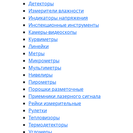
Детекторы
Измерители влажности
Индикаторы напряжения
Инспекционные инструменты
Камеры-видеоскопы
Курвиметры
Линейки
Метры
Микрометры
Мультиметры
Нивелиры
Пирометры
Порошки разметочные
Приемники лазерного сигнала
Рейки измерительные
Рулетки
Тепловизоры
Термодетекторы
Угломеры