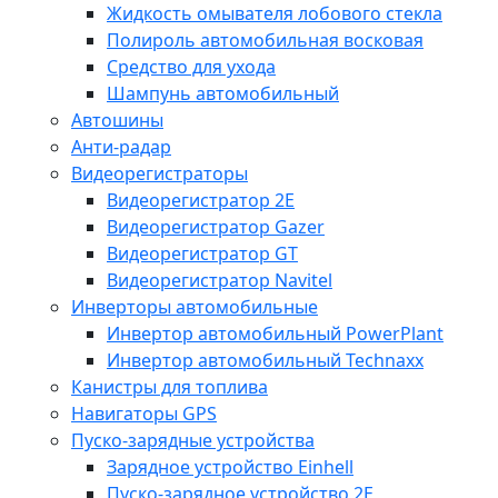
Жидкость омывателя лобового стекла
Полироль автомобильная восковая
Средство для ухода
Шампунь автомобильный
Автошины
Анти-радар
Видеорегистраторы
Видеорегистратор 2E
Видеорегистратор Gazer
Видеорегистратор GT
Видеорегистратор Navitel
Инверторы автомобильные
Инвертор автомобильный PowerPlant
Инвертор автомобильный Technaxx
Канистры для топлива
Навигаторы GPS
Пуско-зарядные устройства
Зарядное устройство Einhell
Пуско-зарядное устройство 2E