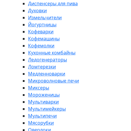
Диспенсеры для пива
Духовки
Измельчители
Йогуртницы
Кофеварки
Кофемашины
Кофемолки
Кухонные комбайны
Ледогенераторы
Ломтерезки
Медленноварки
Микроволновые печи
Миксеры
Мороженицы
Мультиварки
Мультимейкеры
Мультипечи
Мясорубки
Оверлоки