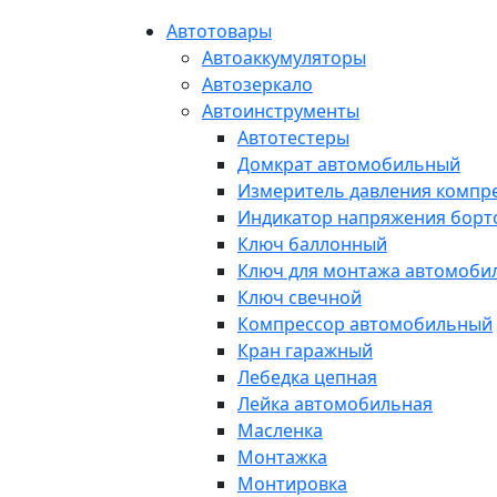
Автотовары
Автоаккумуляторы
Автозеркало
Автоинструменты
Автотестеры
Домкрат автомобильный
Измеритель давления компр
Индикатор напряжения борт
Ключ баллонный
Ключ для монтажа автомоби
Ключ свечной
Компрессор автомобильный
Кран гаражный
Лебедка цепная
Лейка автомобильная
Масленка
Монтажка
Монтировка