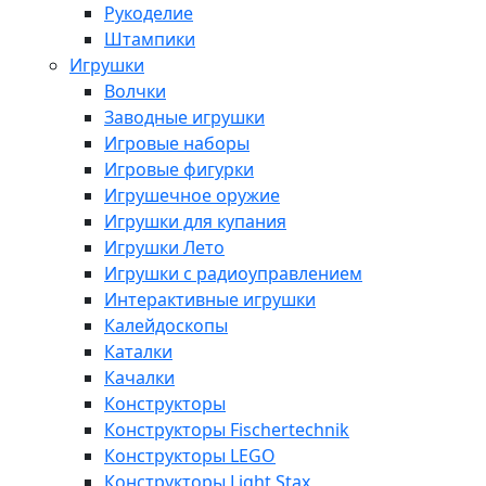
Рукоделие
Штампики
Игрушки
Волчки
Заводные игрушки
Игровые наборы
Игровые фигурки
Игрушечное оружие
Игрушки для купания
Игрушки Лето
Игрушки с радиоуправлением
Интерактивные игрушки
Калейдоскопы
Каталки
Качалки
Конструкторы
Конструкторы Fisсhertechnik
Конструкторы LEGO
Конструкторы Light Stax