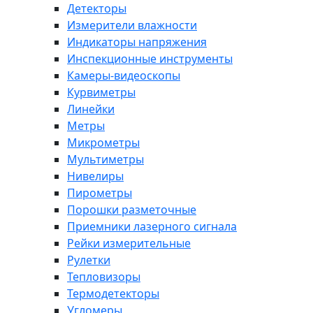
Детекторы
Измерители влажности
Индикаторы напряжения
Инспекционные инструменты
Камеры-видеоскопы
Курвиметры
Линейки
Метры
Микрометры
Мультиметры
Нивелиры
Пирометры
Порошки разметочные
Приемники лазерного сигнала
Рейки измерительные
Рулетки
Тепловизоры
Термодетекторы
Угломеры