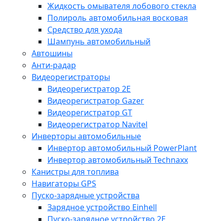
Жидкость омывателя лобового стекла
Полироль автомобильная восковая
Средство для ухода
Шампунь автомобильный
Автошины
Анти-радар
Видеорегистраторы
Видеорегистратор 2E
Видеорегистратор Gazer
Видеорегистратор GT
Видеорегистратор Navitel
Инверторы автомобильные
Инвертор автомобильный PowerPlant
Инвертор автомобильный Technaxx
Канистры для топлива
Навигаторы GPS
Пуско-зарядные устройства
Зарядное устройство Einhell
Пуско-зарядное устройство 2E