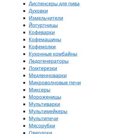
Диспенсеры для пива
Духовки
Измельчители
Йогуртницы
Кофеварки
Кофемашины
Кофемолки
Кухонные комбайны
Ледогенераторы
Ломтерезки
Медленноварки
Микроволновые печи
Миксеры
Мороженицы
Мультиварки
Мультимейкеры
Мультипечи
Мясорубки
Оверлоки