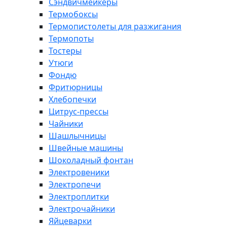
Сэндвичмейкеры
Термобоксы
Термопистолеты для разжигания
Термопоты
Тостеры
Утюги
Фондю
Фритюрницы
Хлебопечки
Цитрус-прессы
Чайники
Шашлычницы
Швейные машины
Шоколадный фонтан
Электровеники
Электропечи
Электроплитки
Электрочайники
Яйцеварки