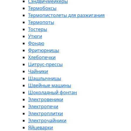
Сэндвичмейкеры
Термобоксы
Термопистолеты для разжигания
Термопоты
Тостеры
Утюги
Фондю
Фритюрницы
Хлебопечки
Цитрус-прессы
Чайники
Шашлычницы
Швейные машины
Шоколадный фонтан
Электровеники
Электропечи
Электроплитки
Электрочайники
Яйцеварки