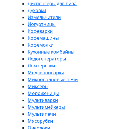
Диспенсеры для пива
Духовки
Измельчители
Йогуртницы
Кофеварки
Кофемашины
Кофемолки
Кухонные комбайны
Ледогенераторы
Ломтерезки
Медленноварки
Микроволновые печи
Миксеры
Мороженицы
Мультиварки
Мультимейкеры
Мультипечи
Мясорубки
Оверлоки