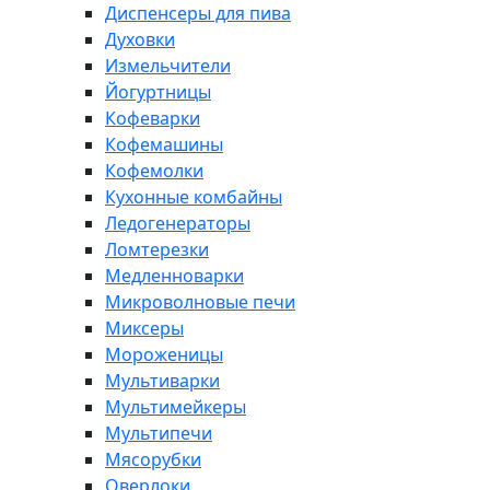
Диспенсеры для пива
Духовки
Измельчители
Йогуртницы
Кофеварки
Кофемашины
Кофемолки
Кухонные комбайны
Ледогенераторы
Ломтерезки
Медленноварки
Микроволновые печи
Миксеры
Мороженицы
Мультиварки
Мультимейкеры
Мультипечи
Мясорубки
Оверлоки