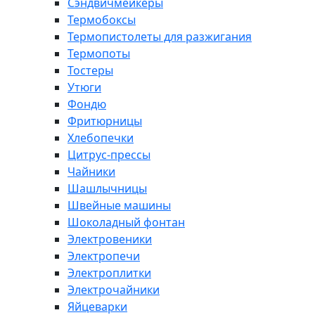
Сэндвичмейкеры
Термобоксы
Термопистолеты для разжигания
Термопоты
Тостеры
Утюги
Фондю
Фритюрницы
Хлебопечки
Цитрус-прессы
Чайники
Шашлычницы
Швейные машины
Шоколадный фонтан
Электровеники
Электропечи
Электроплитки
Электрочайники
Яйцеварки