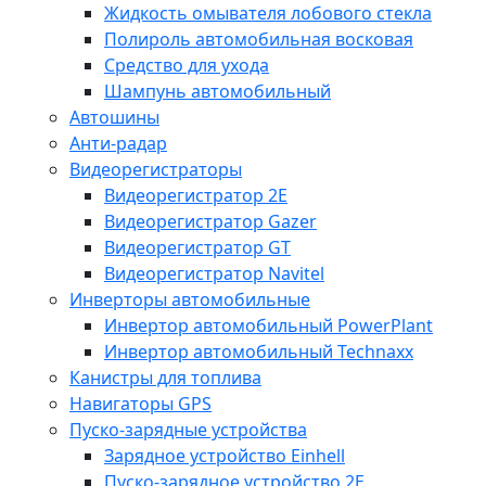
Жидкость омывателя лобового стекла
Полироль автомобильная восковая
Средство для ухода
Шампунь автомобильный
Автошины
Анти-радар
Видеорегистраторы
Видеорегистратор 2E
Видеорегистратор Gazer
Видеорегистратор GT
Видеорегистратор Navitel
Инверторы автомобильные
Инвертор автомобильный PowerPlant
Инвертор автомобильный Technaxx
Канистры для топлива
Навигаторы GPS
Пуско-зарядные устройства
Зарядное устройство Einhell
Пуско-зарядное устройство 2E