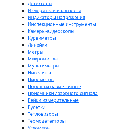
Детекторы
Измерители влажности
Индикаторы напряжения
Инспекционные инструменты
Камеры-видеоскопы
Курвиметры
Линейки
Метры
Микрометры
Мультиметры
Нивелиры
Пирометры
Порошки разметочные
Приемники лазерного сигнала
Рейки измерительные
Рулетки
Тепловизоры
Термодетекторы
Угломеры