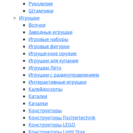
Рукоделие
Штампики
Игрушки
Волчки
Заводные игрушки
Игровые наборы
Игровые фигурки
Игрушечное оружие
Игрушки для купания
Игрушки Лето
Игрушки с радиоуправлением
Интерактивные игрушки
Калейдоскопы
Каталки
Качалки
Конструкторы
Конструкторы Fisсhertechnik
Конструкторы LEGO
Конструкторы Light Stax