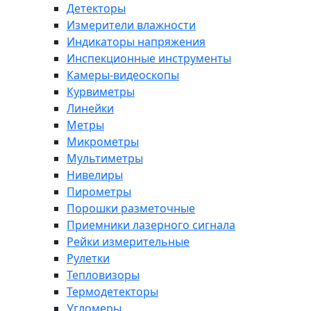
Детекторы
Измерители влажности
Индикаторы напряжения
Инспекционные инструменты
Камеры-видеоскопы
Курвиметры
Линейки
Метры
Микрометры
Мультиметры
Нивелиры
Пирометры
Порошки разметочные
Приемники лазерного сигнала
Рейки измерительные
Рулетки
Тепловизоры
Термодетекторы
Угломеры