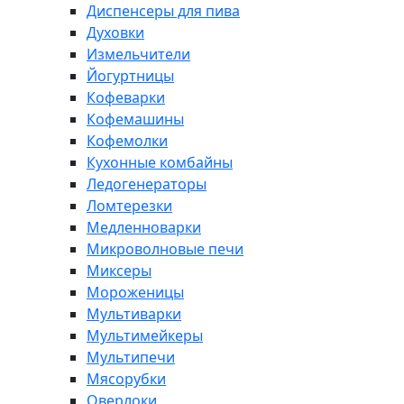
Диспенсеры для пива
Духовки
Измельчители
Йогуртницы
Кофеварки
Кофемашины
Кофемолки
Кухонные комбайны
Ледогенераторы
Ломтерезки
Медленноварки
Микроволновые печи
Миксеры
Мороженицы
Мультиварки
Мультимейкеры
Мультипечи
Мясорубки
Оверлоки