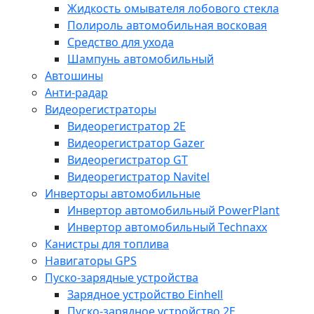
Жидкость омывателя лобового стекла
Полироль автомобильная восковая
Средство для ухода
Шампунь автомобильный
Автошины
Анти-радар
Видеорегистраторы
Видеорегистратор 2E
Видеорегистратор Gazer
Видеорегистратор GT
Видеорегистратор Navitel
Инверторы автомобильные
Инвертор автомобильный PowerPlant
Инвертор автомобильный Technaxx
Канистры для топлива
Навигаторы GPS
Пуско-зарядные устройства
Зарядное устройство Einhell
Пуско-зарядное устройство 2E