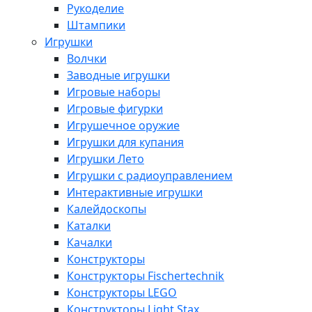
Рукоделие
Штампики
Игрушки
Волчки
Заводные игрушки
Игровые наборы
Игровые фигурки
Игрушечное оружие
Игрушки для купания
Игрушки Лето
Игрушки с радиоуправлением
Интерактивные игрушки
Калейдоскопы
Каталки
Качалки
Конструкторы
Конструкторы Fisсhertechnik
Конструкторы LEGO
Конструкторы Light Stax