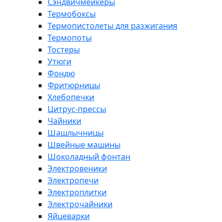
Сэндвичмейкеры
Термобоксы
Термопистолеты для разжигания
Термопоты
Тостеры
Утюги
Фондю
Фритюрницы
Хлебопечки
Цитрус-прессы
Чайники
Шашлычницы
Швейные машины
Шоколадный фонтан
Электровеники
Электропечи
Электроплитки
Электрочайники
Яйцеварки