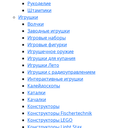
Рукоделие
Штампики
Игрушки
Волчки
Заводные игрушки
Игровые наборы
Игровые фигурки
Игрушечное оружие
Игрушки для купания
Игрушки Лето
Игрушки с радиоуправлением
Интерактивные игрушки
Калейдоскопы
Каталки
Качалки
Конструкторы
Конструкторы Fisсhertechnik
Конструкторы LEGO
Конструкторы Light Stax