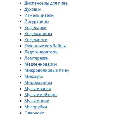
Диспенсеры для пива
Духовки
Измельчители
Йогуртницы
Кофеварки
Кофемашины
Кофемолки
Кухонные комбайны
Ледогенераторы
Ломтерезки
Медленноварки
Микроволновые печи
Миксеры
Мороженицы
Мультиварки
Мультимейкеры
Мультипечи
Мясорубки
Оверлоки