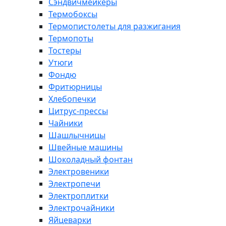
Сэндвичмейкеры
Термобоксы
Термопистолеты для разжигания
Термопоты
Тостеры
Утюги
Фондю
Фритюрницы
Хлебопечки
Цитрус-прессы
Чайники
Шашлычницы
Швейные машины
Шоколадный фонтан
Электровеники
Электропечи
Электроплитки
Электрочайники
Яйцеварки