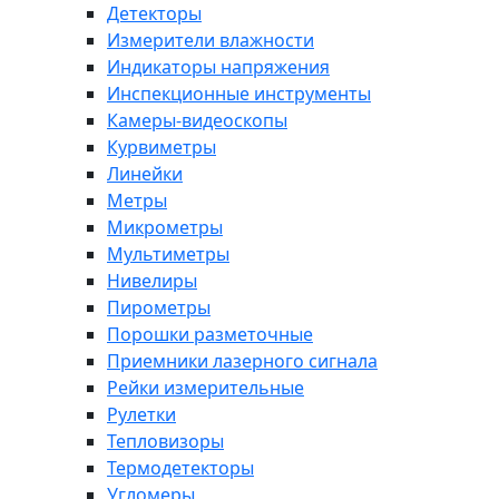
Детекторы
Измерители влажности
Индикаторы напряжения
Инспекционные инструменты
Камеры-видеоскопы
Курвиметры
Линейки
Метры
Микрометры
Мультиметры
Нивелиры
Пирометры
Порошки разметочные
Приемники лазерного сигнала
Рейки измерительные
Рулетки
Тепловизоры
Термодетекторы
Угломеры