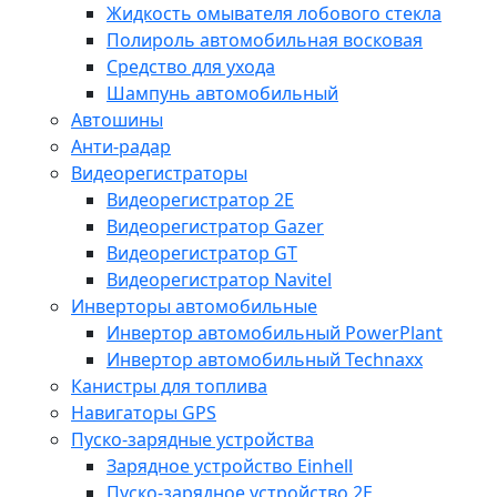
Жидкость омывателя лобового стекла
Полироль автомобильная восковая
Средство для ухода
Шампунь автомобильный
Автошины
Анти-радар
Видеорегистраторы
Видеорегистратор 2E
Видеорегистратор Gazer
Видеорегистратор GT
Видеорегистратор Navitel
Инверторы автомобильные
Инвертор автомобильный PowerPlant
Инвертор автомобильный Technaxx
Канистры для топлива
Навигаторы GPS
Пуско-зарядные устройства
Зарядное устройство Einhell
Пуско-зарядное устройство 2E